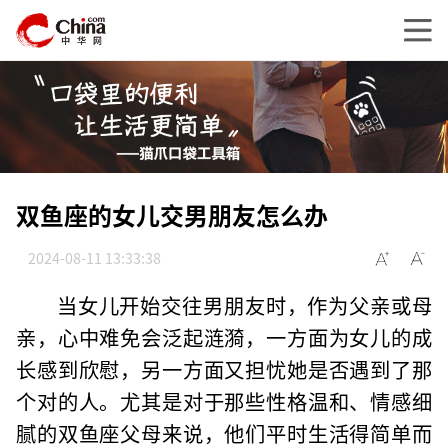
双鱼座的女儿交男朋友怎么办
2024-08-11 13:33:38
当女儿开始交往男朋友时，作为父亲或母
亲，心中难免会泛起涟漪，一方面为女儿的成
长感到欣慰，另一方面又担忧她是否遇到了那
个对的人。尤其是对于那些性格温和、情感细
腻的双鱼座父母来说，他们平时生活得简单而