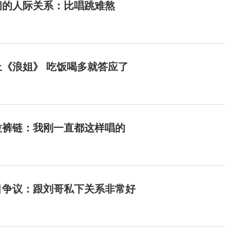
间的人际关系：比唱跳难熬
《浪姐》 吃饭喝多就答应了
拉裤链：我刚一直都这样唱的
目争议：跟刘哥私下关系非常好