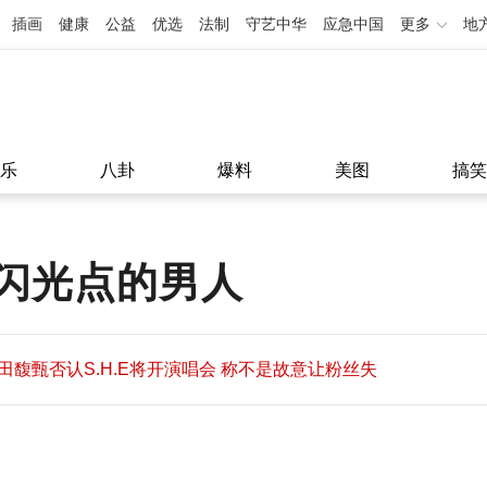
插画
健康
公益
优选
法制
守艺中华
应急中国
更多
地
乐
八卦
爆料
美图
搞笑
闪光点的男人
田馥甄否认S.H.E将开演唱会 称不是故意让粉丝失
望
田馥甄否认S.H.E将开演唱会 称不是故意让粉丝失
11:08
望
11:08