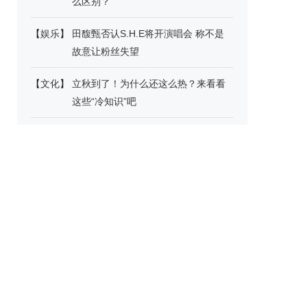
么区别？
【
娱乐
】
田馥甄否认S.H.E将开演唱会 称不是
故意让粉丝失望
【
文化
】
立秋到了！为什么还这么热？来看看
这些“冷知识”吧