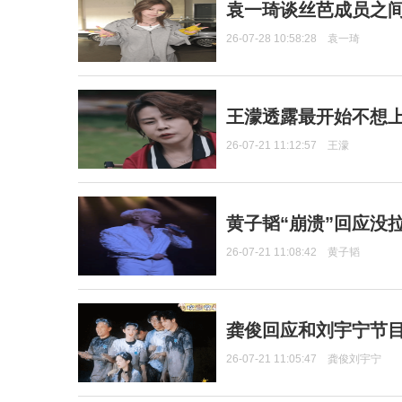
袁一琦谈丝芭成员之
26-07-28 10:58:28
袁一琦
王濛透露最开始不想上
26-07-21 11:12:57
王濛
黄子韬“崩溃”回应没
26-07-21 11:08:42
黄子韬
龚俊回应和刘宇宁节
26-07-21 11:05:47
龚俊刘宇宁