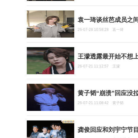
袁一琦谈丝芭成员之
26-07-28 10:58:28
袁一琦
王濛透露最开始不想上
26-07-21 11:12:57
王濛
黄子韬“崩溃”回应没
26-07-21 11:08:42
黄子韬
龚俊回应和刘宇宁节