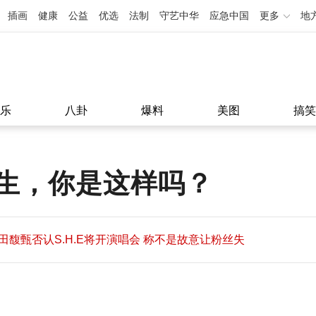
插画
健康
公益
优选
法制
守艺中华
应急中国
更多
地
乐
八卦
爆料
美图
搞笑
生，你是这样吗？
田馥甄否认S.H.E将开演唱会 称不是故意让粉丝失
望
田馥甄否认S.H.E将开演唱会 称不是故意让粉丝失
11:08
望
11:08