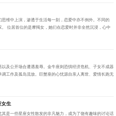
们思维中上演，渗透于生活每一刻，恋爱中亦不例外。不同的
叹。 位居首位的是摩羯女，她们在恋爱时并非全然沉浸，心中
活以及公开场合遭遇羞辱。金牛座则恐惧经济危机、子女不成器
单调工作及孤岛流放。巨蟹座的心忧源自亲人离世、爱情长跑无
座女生
尤其是一些星座女性散发的非凡魅力，成为了饶有趣味的讨论话