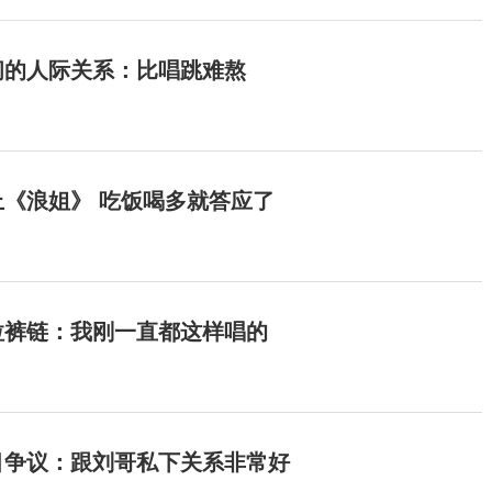
间的人际关系：比唱跳难熬
《浪姐》 吃饭喝多就答应了
拉裤链：我刚一直都这样唱的
目争议：跟刘哥私下关系非常好