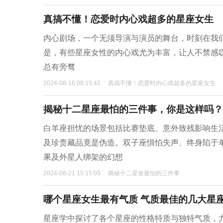
真搞不懂！恋爱时内心戏超多的星座女生
内心剧场，一个无须导演与演员的舞台，时刻在我
是，有些星座女性的内心戏尤为丰富，让人不禁感
总有旁骛
2024-08-16 08:15:42
真搞不懂！恋爱时内心戏超多的星座女生
揭秘十二星座最怕的三件事，你是这样吗？
白羊座担忧的场景包括比赛垫底、意外致残影响生
及珍贵藏品竟是伪造。双子座惧怕失声、终身陷于
果及外星人绑架的幻想
2024-08-21 15:15:05
揭秘十二星座最怕的三件事
哪个星座女生最有气质 气质最佳的几大星
星座学中探讨了各个星座的性格特质与独特气质，