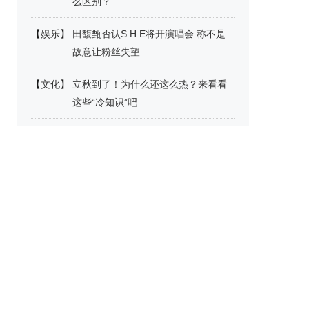
么区别？
【
娱乐
】
田馥甄否认S.H.E将开演唱会 称不是
故意让粉丝失望
【
文化
】
立秋到了！为什么还这么热？来看看
这些“冷知识”吧