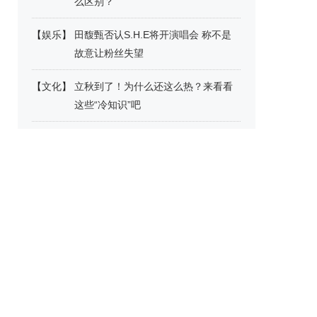
么区别？
【
娱乐
】
田馥甄否认S.H.E将开演唱会 称不是
故意让粉丝失望
【
文化
】
立秋到了！为什么还这么热？来看看
这些“冷知识”吧