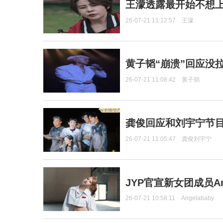
王濛透露最开始不想上
26-07-21 11:12:57
王濛
黄子韬“崩溃”回应没
26-07-21 11:08:42
黄子韬
龚俊回应和刘宇宁节
26-07-21 11:05:47
龚俊刘宇宁
JYP官宣新女团成员Ang
26-07-21 10:58:11
Angelababy