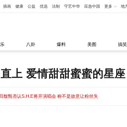
插画
健康
公益
优选
法制
守艺中华
应急中国
更多
地
乐
八卦
爆料
美图
搞笑
云直上 爱情甜甜蜜蜜的星座
田馥甄否认S.H.E将开演唱会 称不是故意让粉丝失
望
田馥甄否认S.H.E将开演唱会 称不是故意让粉丝失
11:08
望
11:08