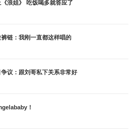
《浪姐》 吃饭喝多就答应了
拉裤链：我刚一直都这样唱的
目争议：跟刘哥私下关系非常好
elababy！