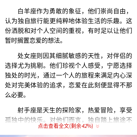
白羊座作为勇敢的象征，他们崇尚自由，
认为独自旅行能更纯粹地体验生活的乐趣。这
份洒脱和对个人空间的重视，有时足以让他们
暂时搁置恋爱的想法。
处女座则因其细腻敏感的天性，对伴侣的
选择尤为挑剔。他们珍视个人感受，宁愿选择
独处的时光，通过一个人的旅程来满足内心深
处对完美体验的追求，恋爱在此刻便显得不那
么必要。
射手座是天生的探险家，热爱冒险，享受
孤独中的快乐。对他们而言，独自踏上旅途不
点击查看全文(剩余
42
%)
仅是一种放松方式，更是自我成长的过程，恋