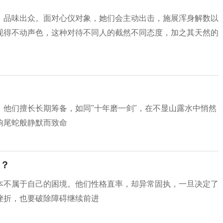
，品味出众。面对心仪对象，她们会主动出击，施展浑身解数以
现得不动声色，这种对待不同人的截然不同态度，加之其天然的
他们擅长长期筹备，如同"十年磨一剑"，在不显山露水中悄然
响尾蛇般静默而致命
？
本不属于自己的困境。他们性格直率，却异常固执，一旦决定了
挫折，也要破除障碍继续前进