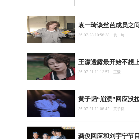
袁一琦谈丝芭成员之
26-07-28 10:58:28
袁一琦
王濛透露最开始不想上
26-07-21 11:12:57
王濛
黄子韬“崩溃”回应没
26-07-21 11:08:42
黄子韬
龚俊回应和刘宇宁节