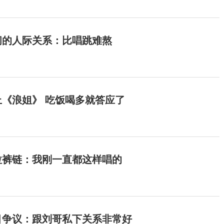
间的人际关系：比唱跳难熬
《浪姐》 吃饭喝多就答应了
拉裤链：我刚一直都这样唱的
目争议：跟刘哥私下关系非常好