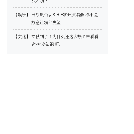
么区别？
【
娱乐
】
田馥甄否认S.H.E将开演唱会 称不是
故意让粉丝失望
【
文化
】
立秋到了！为什么还这么热？来看看
这些“冷知识”吧