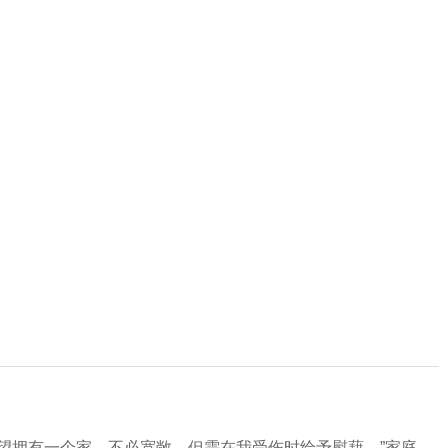
望拥有一个家，不必宽敞，但需在我受伤时给予慰藉。”家庭，