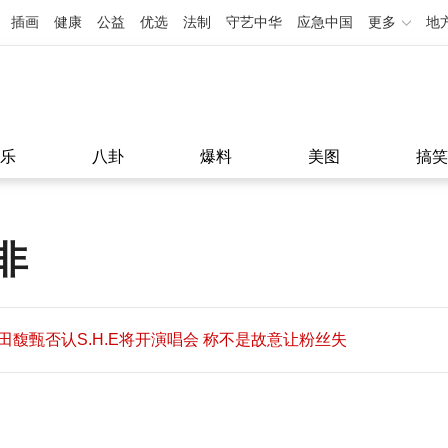
插画
健康
公益
优选
法制
守艺中华
应急中国
更多
地
乐
八卦
爆料
美图
搞笑
非
田馥甄否认S.H.E将开演唱会 称不是故意让粉丝失
望
田馥甄否认S.H.E将开演唱会 称不是故意让粉丝失
11:08
望
11:08