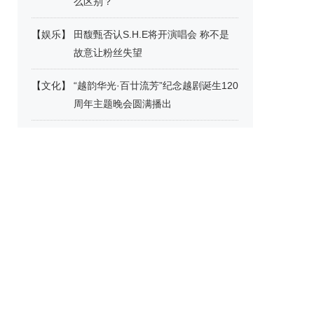
么区别？
【
娱乐
】
田馥甄否认S.H.E将开演唱会 称不是
故意让粉丝失望
【
文化
】
“越韵华光·百廿流芳”纪念越剧诞生120
周年主题晚会圆满播出