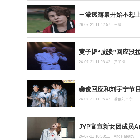
王濛透露最开始不想上
26-07-21 11:12:57
王濛
黄子韬“崩溃”回应没
26-07-21 11:08:42
黄子韬
龚俊回应和刘宇宁节
26-07-21 11:05:47
龚俊刘宇宁
JYP官宣新女团成员Ang
26-07-21 10:58:11
Angelababy