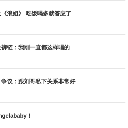
《浪姐》 吃饭喝多就答应了
拉裤链：我刚一直都这样唱的
目争议：跟刘哥私下关系非常好
elababy！