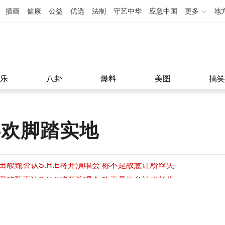
插画
健康
公益
优选
法制
守艺中华
应急中国
更多
地
乐
八卦
爆料
美图
搞笑
喜欢脚踏实地
田馥甄否认S.H.E将开演唱会 称不是故意让粉丝失
望
田馥甄否认S.H.E将开演唱会 称不是故意让粉丝失
11:08
望
11:08