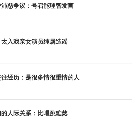
曾沛慈争议：号召能理智发言
：太入戏亲女演员纯属造谣
交往经历：是很多情很重情的人
间的人际关系：比唱跳难熬