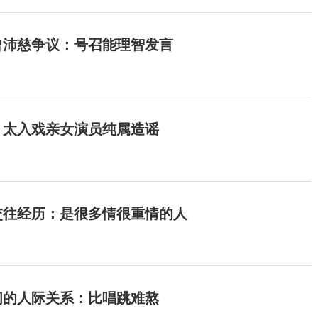
曾沛慈争议：号召能理智发言
：太入戏亲女演员纯属造谣
交往经历：是很多情很重情的人
间的人际关系：比唱跳难熬