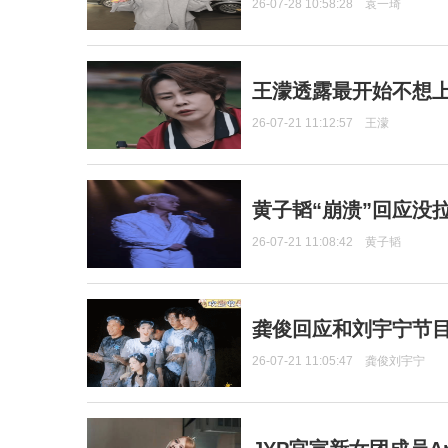
26-07-28 10:58:28
袁一琦
王濛透露最开始不想上
26-07-21 11:12:57
王濛
黄子韬“崩溃”回应没
26-07-21 11:08:42
黄子韬
龚俊回应和刘宇宁节
26-07-21 11:05:47
龚俊刘宇宁