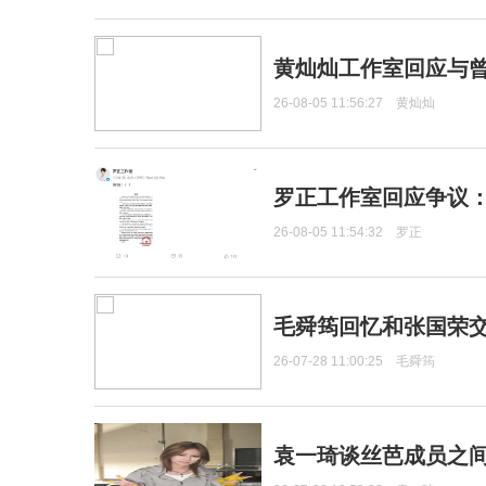
黄灿灿工作室回应与
26-08-05 11:56:27
黄灿灿
罗正工作室回应争议
26-08-05 11:54:32
罗正
毛舜筠回忆和张国荣
26-07-28 11:00:25
毛舜筠
袁一琦谈丝芭成员之