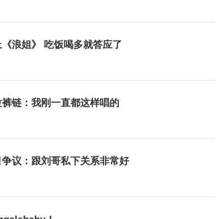
《浪姐》 吃饭喝多就答应了
拉裤链：我刚一直都这样唱的
目争议：跟刘哥私下关系非常好