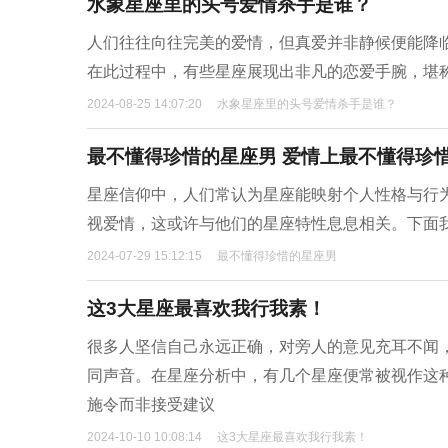
水象星座里的头号爱情杀手是谁？
人们往往向往完美的爱情，但真爱并非静候便能降
在此过程中，有些星座展现出非凡的恋爱手腕，堪称
2024-08-25 14:07:20
水象星座里的头号爱情杀手是谁？
最不懂得珍惜的星座男 爱情上最不懂得珍
星座信仰中，人们常认为星座能映射个人性格与行
视爱情，这或许与他们的星座特性息息相关。下面
2024-07-29 15:12:15
最不懂得珍惜的星座男
这3大星座最喜欢我行我素！
很多人坚信自己永远正确，对旁人的意见充耳不闻
同声音。在星座分析中，有几个星座便常被视作这
施令而非接受建议
2024-10-10 10:08:14
这3大星座最喜欢我行我素！