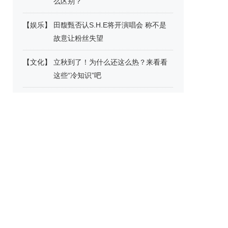
么区别？
【
娱乐
】
田馥甄否认S.H.E将开演唱会 称不是
故意让粉丝失望
【
文化
】
立秋到了！为什么还这么热？来看看
这些“冷知识”吧