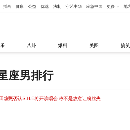
插画
健康
公益
优选
法制
守艺中华
应急中国
更多
地
乐
八卦
爆料
美图
搞笑
星座男排行
田馥甄否认S.H.E将开演唱会 称不是故意让粉丝失
望
田馥甄否认S.H.E将开演唱会 称不是故意让粉丝失
11:08
望
11:08