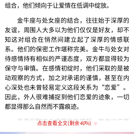
组合，他们倾向于让爱情在低调中绽放。
金牛座与处女座的结合，往往始于深厚的
友谊，周围人大多以为他们仅仅是好友，却不
知这对组合在悄然间建立起了深厚的情感联
系。他们的保密工作堪称完美。金牛与处女对
待感情持有相似的严谨态度，双方都显得较为
保守与审慎。在感情初绽时，他们采取的是被
动观察的方式，加之对承诺的谨慎，甚至在内
心深处也未曾轻易定义这段关系为“恋爱”。
因此，外人很难捕捉到他们恋爱的迹象，一切
都显得那么自然而不露痕迹。
再看巨蟹座与摩羯座的搭配，两者均不喜
点击查看全文(剩余
40
%)
张扬，行事低调，即使在公众场合也极少有亲