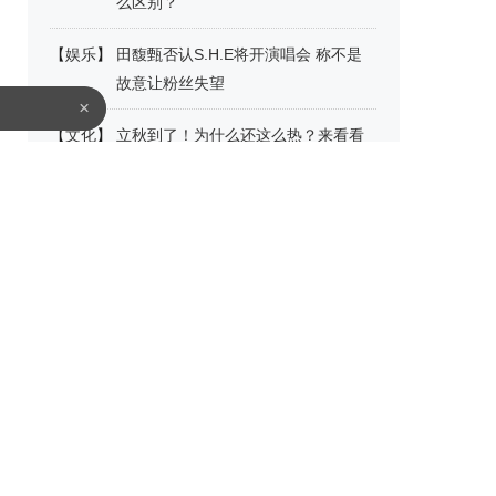
么区别？
【
娱乐
】
田馥甄否认S.H.E将开演唱会 称不是
故意让粉丝失望
×
【
文化
】
立秋到了！为什么还这么热？来看看
这些“冷知识”吧