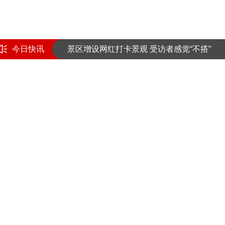
提高警惕！绷紧暑期护娃安全这根弦
景区增设网红打卡景观 受访者感觉“不搭”
今日快讯
也门胡塞武装称一天内袭击两艘沙特油轮
提高警惕！绷紧暑期护娃安全这根弦
景区增设网红打卡景观 受访者感觉“不搭”
也门胡塞武装称一天内袭击两艘沙特油轮
的确有点小状况，但这与你有何相干呢？” 谈到金牛座的性格剖