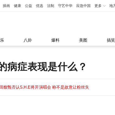
插画
健康
公益
优选
法制
守艺中华
应急中国
更多
地
乐
八卦
爆料
美图
搞笑
的病症表现是什么？
田馥甄否认S.H.E将开演唱会 称不是故意让粉丝失
望
田馥甄否认S.H.E将开演唱会 称不是故意让粉丝失
11:08
望
11:08