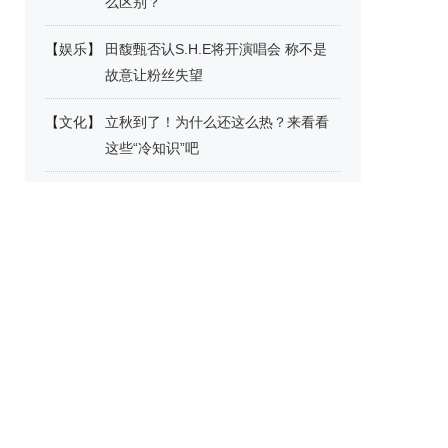
么区别？
【
娱乐
】
田馥甄否认S.H.E将开演唱会 称不是
故意让粉丝失望
【
文化
】
立秋到了！为什么还这么热？来看看
这些“冷知识”吧