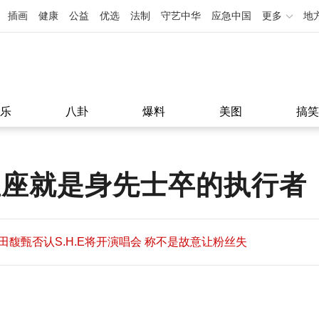
插画
健康
公益
优选
法制
守艺中华
应急中国
更多
地
乐
八卦
爆料
美图
搞笑
星座就是身先士卒的执行者
田馥甄否认S.H.E将开演唱会 称不是故意让粉丝失
望
田馥甄否认S.H.E将开演唱会 称不是故意让粉丝失
11:08
望
11:08