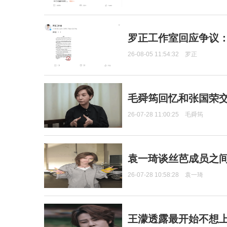
罗正工作室回应争议
26-08-05 11:54:32
罗正
毛舜筠回忆和张国荣
26-07-28 11:00:25
毛舜筠
袁一琦谈丝芭成员之
26-07-28 10:58:28
袁一琦
王濛透露最开始不想上