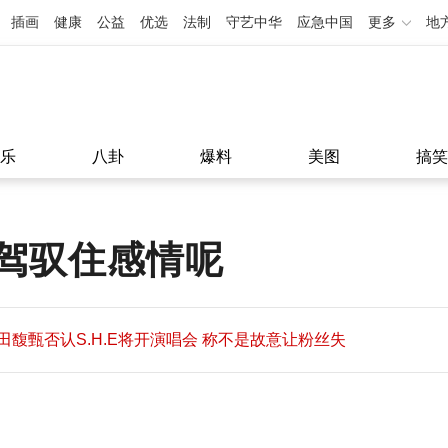
插画
健康
公益
优选
法制
守艺中华
应急中国
更多
地
乐
八卦
爆料
美图
搞笑
驾驭住感情呢
田馥甄否认S.H.E将开演唱会 称不是故意让粉丝失
望
田馥甄否认S.H.E将开演唱会 称不是故意让粉丝失
11:08
望
11:08