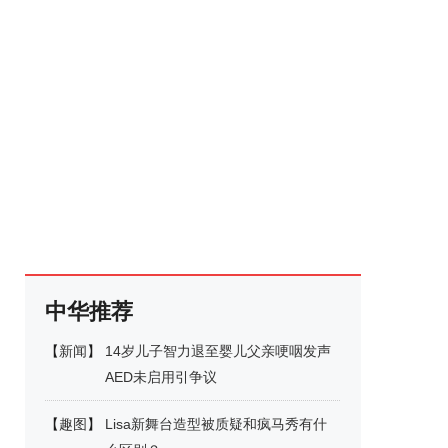
中华推荐
【
新闻
】
14岁儿子智力退至婴儿父亲哽咽发声
AED未启用引争议
【
趣图
】
Lisa新舞台造型被质疑和疯马秀有什