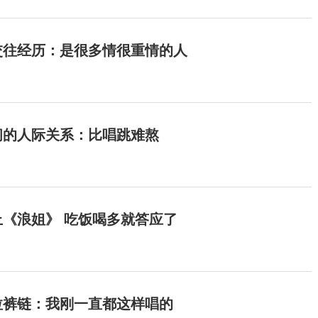
交往经历：是很多情很重情的人
间的人际关系：比唱跳难熬
《浪姐》 吃饭喝多就答应了
拉裤链：我刚一直都这样唱的