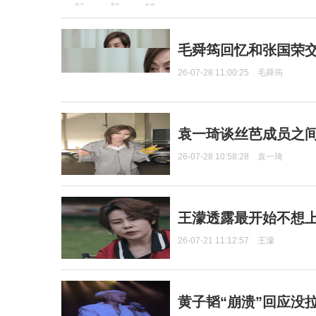
毛舜筠回忆和张国荣
26-07-28 11:00:25
毛舜筠
袁一琦谈丝芭成员之
26-07-28 10:58:28
袁一琦
王濛透露最开始不想上
26-07-21 11:12:57
王濛
黄子韬“崩溃”回应没