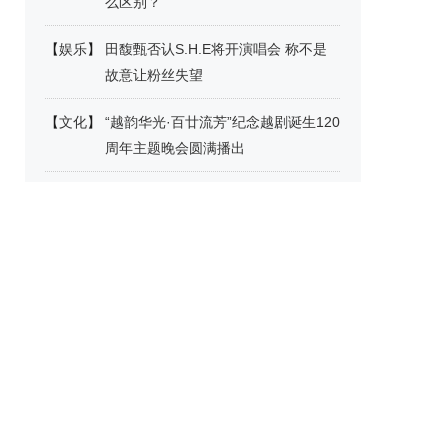
么区别？
【
娱乐
】
田馥甄否认S.H.E将开演唱会 称不是
故意让粉丝失望
【
文化
】
“越韵华光·百廿流芳”纪念越剧诞生120
周年主题晚会圆满播出