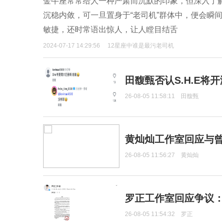
金牛座常常给人一种严肃而沉默的印象，但深入了
沉稳内敛，可一旦置身于“老司机”群体中，便会瞬
敏捷，还时常语出惊人，让人瞠目结舌
2024-07-17 14:29:56
12星座中谁是最污老司机
田馥甄否认S.H.E将
26-08-05 11:58:11
田馥甄
黄灿灿工作室回应与
26-08-05 11:56:27
黄灿灿
罗正工作室回应争议
26-08-05 11:54:32
罗正