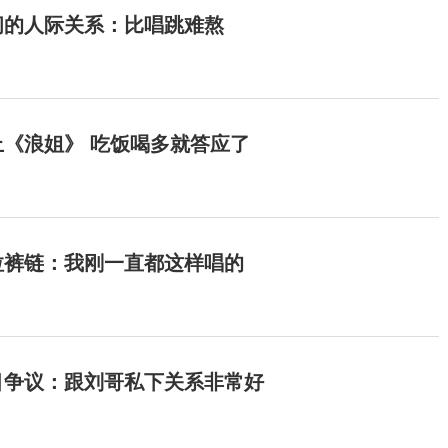
间的人际关系：比唱跳难熬
《浪姐》 吃饭喝多就答应了
拉裤链：我刚一直都这样唱的
目争议：跟刘哥私下关系非常好