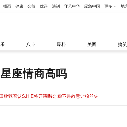
插画
健康
公益
优选
法制
守艺中华
应急中国
更多
地
乐
八卦
爆料
美图
搞笑
星星座情商高吗
田馥甄否认S.H.E将开演唱会 称不是故意让粉丝失
望
田馥甄否认S.H.E将开演唱会 称不是故意让粉丝失
11:08
望
11:08