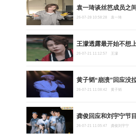
袁一琦谈丝芭成员之
26-07-28 10:58:28
袁一琦
王濛透露最开始不想上
26-07-21 11:12:57
王濛
黄子韬“崩溃”回应没
26-07-21 11:08:42
黄子韬
龚俊回应和刘宇宁节
26-07-21 11:05:47
龚俊刘宇宁