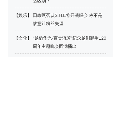
么区别？
【
娱乐
】
田馥甄否认S.H.E将开演唱会 称不是
故意让粉丝失望
【
文化
】
“越韵华光·百廿流芳”纪念越剧诞生120
周年主题晚会圆满播出