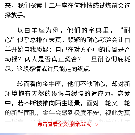
来，我们探索十二星座在何种情感试炼前会选
择放手。
以白羊座为例，他们的字典里，“耐
心”似乎总排在末页。频繁的耐心考验会让白
羊开始自我质疑：自己在对方心中的位置是否
动摇？两人是否真正契合？一旦耐心彻底耗
尽，这段感情或许只能走向终点。
转而看向金牛座，他们不缺耐心，却对新
环境抱有天然的畏惧与缓慢的适应力。恋爱
中，若不断被推向陌生场景，面对一轮又一轮
的新鲜面孔，金牛会感到极度不安，视此为莫
大折磨。当这股力量积累至顶点，放手便成了
点击查看全文(剩余
31
%)
保护自己的选择。