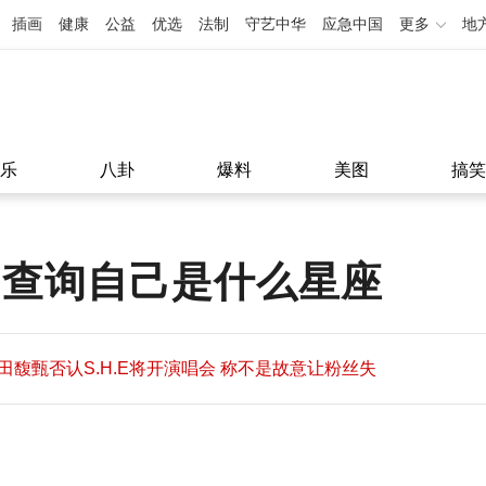
插画
健康
公益
优选
法制
守艺中华
应急中国
更多
地
乐
八卦
爆料
美图
搞笑
 查询自己是什么星座
田馥甄否认S.H.E将开演唱会 称不是故意让粉丝失
望
田馥甄否认S.H.E将开演唱会 称不是故意让粉丝失
11:08
望
11:08