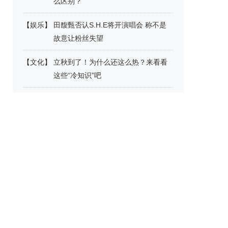
么区别？
【
娱乐
】
田馥甄否认S.H.E将开演唱会 称不是
故意让粉丝失望
【
文化
】
立秋到了！为什么还这么热？来看看
这些“冷知识”吧