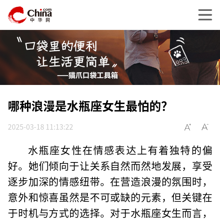
哪种浪漫是水瓶座女生最怕的？
2025-03-18 11:13:22
水瓶座女性在情感表达上有着独特的偏
好。她们倾向于让关系自然而然地发展，享受
逐步加深的情感纽带。在营造浪漫的氛围时，
意外和惊喜虽然是不可或缺的元素，但关键在
于时机与方式的选择。对于水瓶座女生而言，