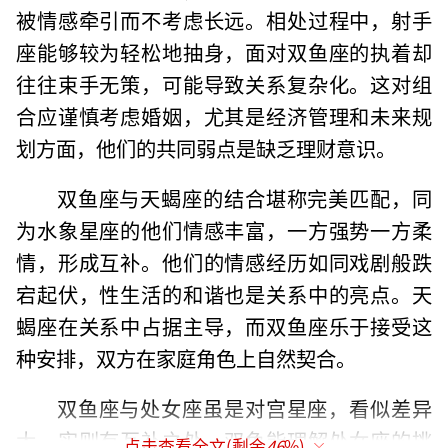
被情感牵引而不考虑长远。相处过程中，射手
座能够较为轻松地抽身，面对双鱼座的执着却
往往束手无策，可能导致关系复杂化。这对组
合应谨慎考虑婚姻，尤其是经济管理和未来规
划方面，他们的共同弱点是缺乏理财意识。
双鱼座与天蝎座的结合堪称完美匹配，同
为水象星座的他们情感丰富，一方强势一方柔
情，形成互补。他们的情感经历如同戏剧般跌
宕起伏，性生活的和谐也是关系中的亮点。天
蝎座在关系中占据主导，而双鱼座乐于接受这
种安排，双方在家庭角色上自然契合。
双鱼座与处女座虽是对宫星座，看似差异
大，实则有互补之处。双鱼能理解处女座的挑
点击查看全文(剩余
46
%)