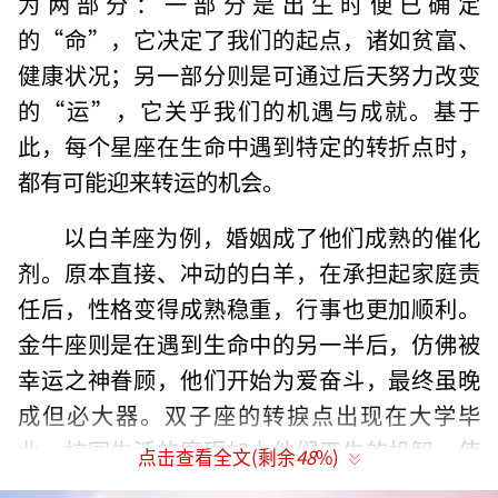
为两部分：一部分是出生时便已确定
的“命”，它决定了我们的起点，诸如贫富、
健康状况；另一部分则是可通过后天努力改变
的“运”，它关乎我们的机遇与成就。基于
此，每个星座在生命中遇到特定的转折点时，
都有可能迎来转运的机会。
以白羊座为例，婚姻成了他们成熟的催化
剂。原本直接、冲动的白羊，在承担起家庭责
任后，性格变得成熟稳重，行事也更加顺利。
金牛座则是在遇到生命中的另一半后，仿佛被
幸运之神眷顾，他们开始为爱奋斗，最终虽晚
成但必大器。双子座的转捩点出现在大学毕
业，校园生活的磨砺加上他们天生的机智，使
点击查看全文(剩余
48
%)
得他们走出校园后，年年好运相随。