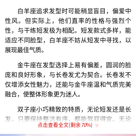
白羊座追求发型时可能稍显盲目，偏爱中
性风。但实际上，他们直率的性格与强烈个
性，与干练短发极为相配。短发款式多样，能
适应不同脸型，白羊座不妨从短发中寻找，以
展现最佳气质。
金牛座在发型选择上易有偏差，圆润的脸
庞和良好形象，与长卷发尤为契合。长卷发不
仅增添女性魅力，还能与金牛座温和气质完美
融合，使整体形象更为迷人。
双子座小巧精致的特质，无论短发还是长
发，只要保持整洁有序，都能驾驭得宜。无论
点击查看全文(剩余
70
%)
是短发的利落还是长发的柔顺，都能衬托出双