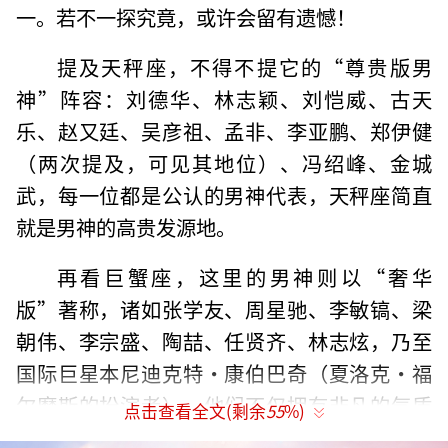
一。若不一探究竟，或许会留有遗憾！
提及天秤座，不得不提它的“尊贵版男
神”阵容：刘德华、林志颖、刘恺威、古天
乐、赵又廷、吴彦祖、孟非、李亚鹏、郑伊健
（两次提及，可见其地位）、冯绍峰、金城
武，每一位都是公认的男神代表，天秤座简直
就是男神的高贵发源地。
再看巨蟹座，这里的男神则以“奢华
版”著称，诸如张学友、周星驰、李敏镐、梁
朝伟、李宗盛、陶喆、任贤齐、林志炫，乃至
国际巨星本尼迪克特·康伯巴奇（夏洛克·福
尔摩斯的扮演者），他们不仅拥有非凡的气质
点击查看全文(剩余
55
%)
和深厚的底蕴，还透露着一种难以言喻的富豪