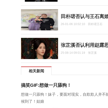
田朴珺否认与王石离婚
26-01-06 10:02:10
田朴珺王石
张芷溪否认利用赵露
25-08-14 09:01:19
张芷溪
相关新闻
搞笑GIF:想做一只舔狗！
想做一只舔狗！妹子，要面对现实，自欺欺人并不
候到了！姑娘