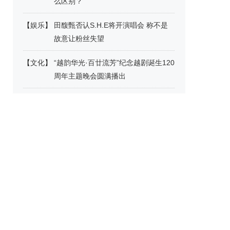
么区别？
【
娱乐
】
田馥甄否认S.H.E将开演唱会 称不是
故意让粉丝失望
【
文化
】
“越韵华光·百廿流芳”纪念越剧诞生120
周年主题晚会圆满播出