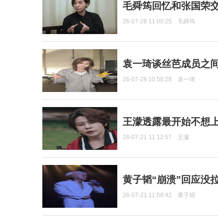
毛舜筠回忆和张国荣
26-07-28 11:00:25
毛舜筠
袁一琦谈丝芭成员之
26-07-28 10:58:28
袁一琦
王濛透露最开始不想上
26-07-21 11:12:57
王濛
黄子韬“崩溃”回应没
26-07-21 11:08:42
黄子韬