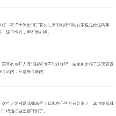
真好，我终于体会到了有女朋友的滋味请问新娘也是做这辆车
眼，惊不惊喜，意不意外呢。
！
，还真有点吓人呀想碰瓷也不能这样吧，姑娘你太狠了这玩意设
来斗武的，不是来斗舞的
！这个人绝对是武林高手！我现在心里都有阴影了，真怕跳着跳
一手绝活把自己都吓到了。