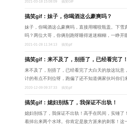
2021-03-18 15:08:09
搞笑GIF
搞笑gif：妹子，你喝酒这么豪爽吗？
妹子，你喝酒这么豪爽吗，直接用嘴咬瓶盖。下雪
吗？两位大哥，你俩别跑呀睡得迷迷糊糊，一睁开
2021-01-28 11:34:13
搞笑gif
搞笑gif：来不及了，别捂了，已经看完了
来不及了，别捂了，已经看完了大白天的放这玩意
计的有点不到位呀，跑偏了还不知道俩家伙叫你们
2020-12-09 09:37:33
搞笑gif
搞笑gif：媳妇别练了，我保证不出轨！
媳妇别练了，我保证不出轨！高手在民间，实锤了
着掉出来两个水球。你肯定是敌方派来的刺客！这