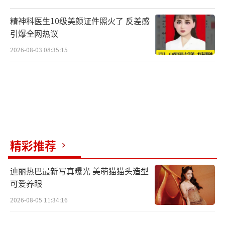
精神科医生10级美颜证件照火了 反差感
引爆全网热议
5、每次一下雪我就把这俩货给拉出来干苦
2026-08-03 08:35:15
力！
精彩推荐
迪丽热巴最新写真曝光 美萌猫猫头造型
可爱养眼
2026-08-05 11:34:16