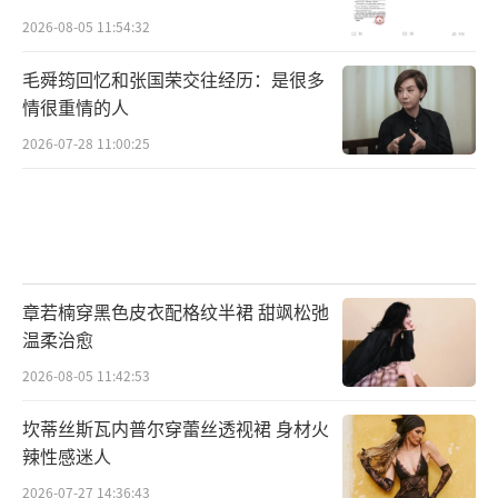
2026-08-05 11:54:32
毛舜筠回忆和张国荣交往经历：是很多
情很重情的人
2026-07-28 11:00:25
章若楠穿黑色皮衣配格纹半裙 甜飒松弛
温柔治愈
2026-08-05 11:42:53
坎蒂丝斯瓦内普尔穿蕾丝透视裙 身材火
辣性感迷人
（责任编辑：郭一楠 CK001）
2026-07-27 14:36:43