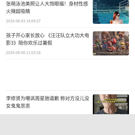
张萌泳池美照让人大饱眼福！身材性感
火辣超吸睛
2026-08-03 14:09:27
孩子开心家长放心 《汪汪队立大功大电
影3》陪你欢乐过暑假
2026-08-06 11:03:18
李修贤为嘲讽周星驰道歉 称对方没儿没
女鬼鬼祟祟
2026-08-05 12:01:44
娜扎穿蕾丝上衣配背带裤 清甜灵动田园