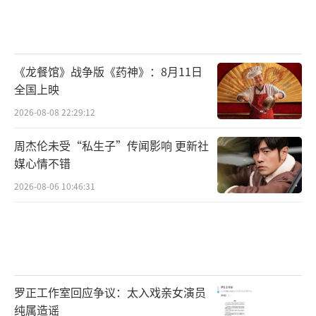
6、我在引导你过马路你怎么还就顶我啊！
《龙餐馆》战争版《药神》：8月11日
全国上映
2026-08-08 22:29:12
周杰伦未受“私生子”传闻影响 更新社
媒心情不错
2026-08-06 10:46:31
7、只要靠得够近，大货车的行车记录仪估
计都照不到
罗正工作室回应争议：太入戏亲女演员
纯属造谣