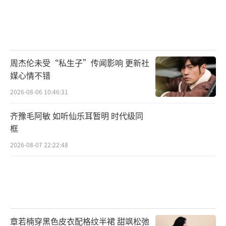
周杰伦未受“私生子”传闻影响 更新社
媒心情不错
2026-08-06 10:46:31
讲道理这么大的西瓜，估计一个人能吃十
五天
齐豫毛阿敏 如听仙乐耳暂明 时代级同
框
2026-08-07 22:22:48
章若楠穿黑色皮衣配格纹半裙 甜飒松弛