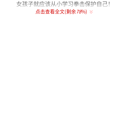
女孩子就应该从小学习拳击保护自己！
点击查看全文(剩余
78
%)