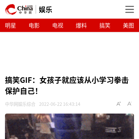
娱乐
明星
电影
电视
爆料
搞笑
美图
搞笑GIF：女孩子就应该从小学习拳击
保护自己！
中华网娱乐综合
2022-06-22 16:43:14