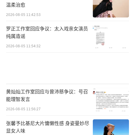
温柔治愈
2026-08-05 11:42:53
罗正工作室回应争议：太入戏亲女演员
纯属造谣
2026-08-05 11:54:32
黄灿灿工作室回应与曾沛慈争议：号召
能理智发言
2026-08-05 11:56:27
事后一根烟，快乐似神仙！这句话说的可
张馨予比基尼大片慵懒性感 身姿曼妙尽
一点都没有错，这一群老神仙烟抽的津津有味
显女人味