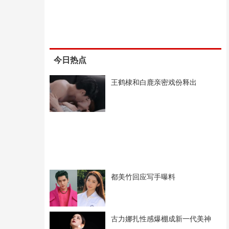
今日热点
王鹤棣和白鹿亲密戏份释出
都美竹回应写手曝料
古力娜扎性感爆棚成新一代美神