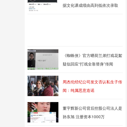
据文化课成绩由高到低依次录取
《蜘蛛侠》官方晒荷兰弟打戏花絮
疑似回应“打戏全靠替身”传闻
周杰伦经纪公司发文否认私生子传
闻：纯属恶意造谣
董宇辉新公司背后控股公司法人是
孙东旭 注册资本1000万