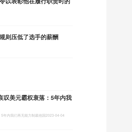
签令以表彰他在履行职责时的
称规则压低了选手的薪酬
哀叹美元霸权衰落：5年内我
：5年内我们再无能力制裁他国
2023-04-04