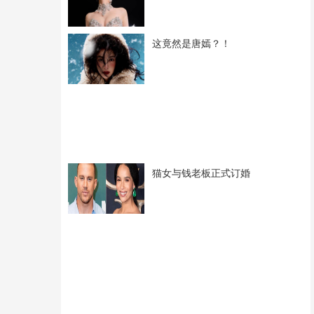
这竟然是唐嫣？！
猫女与钱老板正式订婚