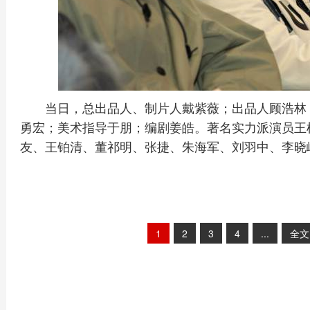
当日，总出品人、制片人戴紫薇；出品人顾浩林
勇宏；美术指导于朋；编剧姜皓。著名实力派演员王
友、王铂清、董祁明、张捷、朱海军、刘羽中、李晓
1
2
3
4
...
全文