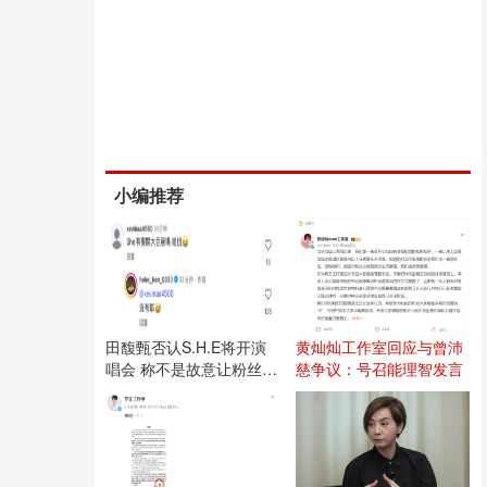
小编推荐
田馥甄否认S.H.E将开演
黄灿灿工作室回应与曾沛
唱会 称不是故意让粉丝失
慈争议：号召能理智发言
望