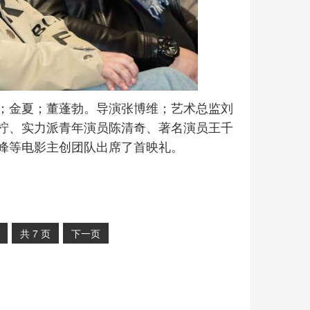
；金夏；董蓬勃。导演张博维；艺术总监刘
柠、实力派青年演员陈清奇、著名演员王千
峰等电影主创团队出席了首映礼。
共
7
页
下一页