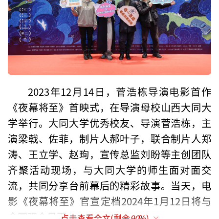
2023年12月14日，菅浩栋导演电影首作
《夜幕将至》首映式，在导演母校山西大同大
学举行。大同大学优秀校友、导演菅浩栋，主
演梁戟、佐菲，制片人郝叶子，联合制片人郑
涛、王立学、赵珣，宣传总监刘盼等主创团队
齐聚活动现场，与大同大学的师生面对面交
流，共同分享台前幕后的精彩故事。当天，电
影《夜幕将至》官宣定档2024年1月12日将与
全国观众见面。
点击查看全文(剩余
90
%)