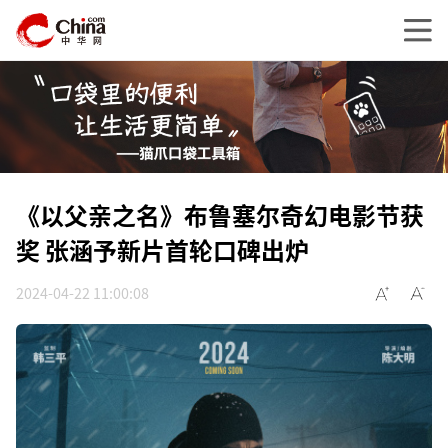
《以父亲之名》布鲁塞尔奇幻电影节获
奖 张涵予新片首轮口碑出炉
2024-04-22 11:00:08