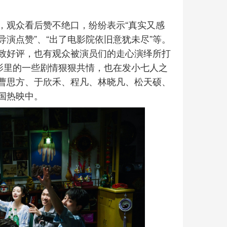
，观众看后赞不绝口，纷纷表示“真实又感
导演点赞”、“出了电影院依旧意犹未尽”等。
致好评，也有观众被演员们的走心演绎所打
影里的一些剧情狠狠共情，也在发小七人之
曹思方、于欣禾、程凡、林晓凡、松天硕、
国热映中。