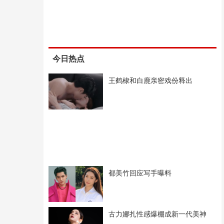
今日热点
王鹤棣和白鹿亲密戏份释出
都美竹回应写手曝料
古力娜扎性感爆棚成新一代美神