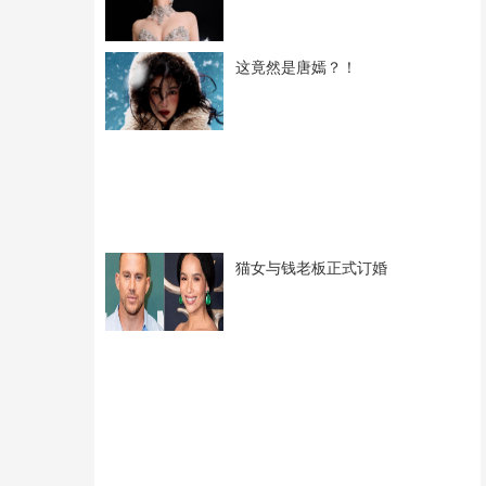
这竟然是唐嫣？！
猫女与钱老板正式订婚