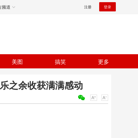
方频道
注册
登录
美图
搞笑
更多
欢乐之余收获满满感动
关键词：