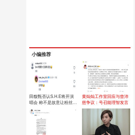
小编推荐
田馥甄否认S.H.E将开演
黄灿灿工作室回应与曾沛
唱会 称不是故意让粉丝失
慈争议：号召能理智发言
望