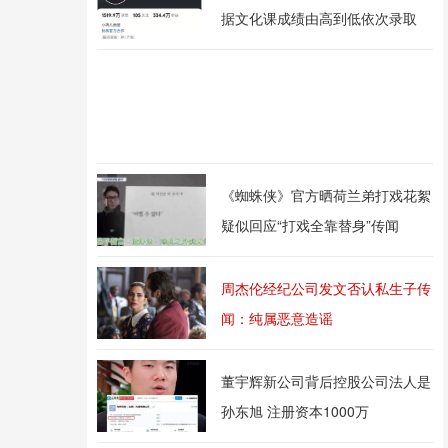
据文化课成绩由高到低依次录取
《蜘蛛侠》官方晒荷兰弟打戏花絮
疑似回应“打戏全靠替身”传闻
周杰伦经纪公司发文否认私生子传
闻：纯属恶意造谣
董宇辉新公司背后控股公司法人是
孙东旭 注册资本1000万