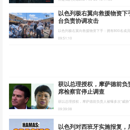
以色列极右翼向救援物资下手
台负责协调攻击
以色列极右翼向救援物资下手：拥有800名成
09:51:10
获以总理授权，摩萨德前负责
席检察官停止调查
获以总理授权，摩萨德前负责人被曝多次“威胁”
09:39:08
以色列对西班牙实施报复，