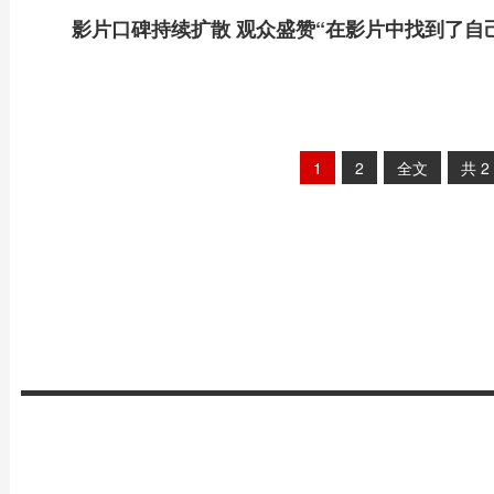
影片口碑持续扩散 观众盛赞“在影片中找到了自
1
2
全文
共
2