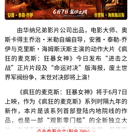
由华纳兄弟影片公司出品，电影大师、奥
斯卡得主乔治·米勒自编自导，安雅·泰勒-乔
伊与克里斯·海姆斯沃斯主演的动作大片《疯
狂的麦克斯：狂暴女神》今日发布“进击之
战”正片片段及“命运对决”版海报，废土世
界军阀纷争，末世对决即将上演！
《疯狂的麦克斯：狂暴女神》将于6月7日
上映，作为《疯狂的麦克斯》系列时隔九年的
新作，本片是该系列首部登陆内地院线的作
品，也是一部“观影零门槛”的全新独立大
片，在该系列中起到承上启下的作用，既是观
点击查看全文(剩余
76
%)