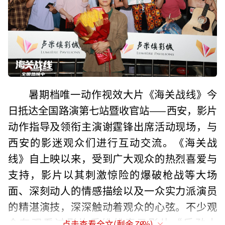
暑期档唯一动作视效大片《海关战线》今
日抵达全国路演第七站暨收官站——西安，影片
动作指导及领衔主演谢霆锋出席活动现场，与
西安的影迷观众们进行互动交流。《海关战
线》自上映以来，受到广大观众的热烈喜爱与
支持，影片以其刺激惊险的爆破枪战等大场
面、深刻动人的情感描绘以及一众实力派演员
的精湛演技，深深触动着观众的心弦。不少观
众在观看过影片后纷纷表示影片“后劲十
点击查看全文(剩余
78
%)