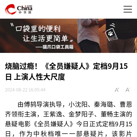
烧脑过瘾！《全员嫌疑人》定档9月15
日 上演人性大尺度
2024-08-22 16:05:44
由傅鸫导演执导，小沈阳、秦海璐、曹恩
齐领衔主演，王紫逸、金梦阳子、董畅主演的
悬疑电影《全员嫌疑人》今日正式定档9月15
日，作为中秋档唯一一部悬疑片，该影片