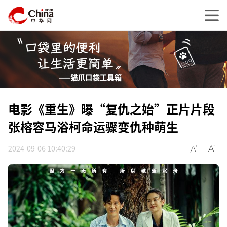
电影《重生》曝“复仇之始”正片片段
张榕容马浴柯命运骤变仇种萌生
2024-09-06 10:40:29