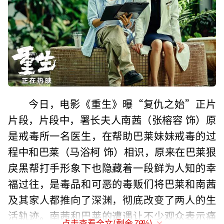
今日，电影《重生》曝“复仇之始”正片
片段，片段中，署长夫人南茜（张榕容 饰）原
是戒毒所一名医生，在帮助巴莱妹妹戒毒的过
程中和巴莱（马浴柯 饰）相识，原来在巴莱狠
戾黑帮打手形象下也隐藏着一段鲜为人知的幸
福过往，是毒品和可恶的毒贩们将巴莱和南茜
及其家人都推向了深渊，彻底改变了两人的生
活轨迹。南茜和巴莱的遭遇让不少观众表示痛
点击查看全文(剩余
79
%)