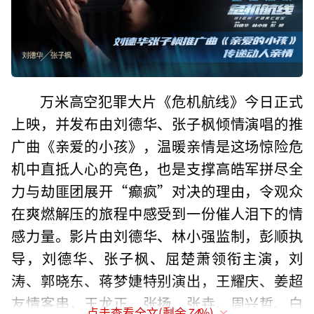
万米高空犯罪大片《危机航线》今日正式
上映，并发布由刘德华、张子枫倾情演唱的推
广曲《亲爱的小孩》，温暖亲情是这场惊险危
机中直抵人心的亮色，也是支撑高皓军拼尽全
力与劫匪团展开“癫疯”对决的理由，令观众
在爽燃解压的旅程中感受到一份催人泪下的情
感力量。影片由刘德华、林小强监制，彭顺执
导，刘德华、张子枫、屈楚萧领衔主演，刘
涛、郭晓东、蒋梦婕特别演出，王耀庆、姜超
友情客串，王龙正、张扬、张垚、周兴哲、白
点击查看全文(剩余
74
%)