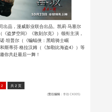
司出品，漫威影业联合出品。凯莉·马塞尔
迪（《盗梦空间》《敦刻尔克》）领衔主演，
诺·坦普尔（《蝙蝠侠：黑暗骑士崛
和斯蒂芬·格拉汉姆（《加勒比海盗4》）等
，邀你共赴最后一舞！
2
共
2
页
(
责任编辑
：李劲 CK005)