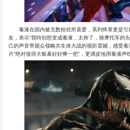
毒液在国内被无数粉丝所喜爱，系列终章更是引
友，表示“我特别想变成毒液，太帅了，骑摩托车的头
己的声音带观众领略共生体大战的视听震撼，感受毒
片“绝对值得大银幕好好爽一把”，更调皮地用毒液声