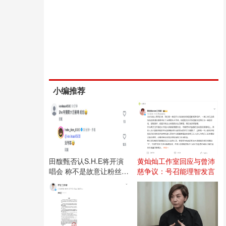
小编推荐
田馥甄否认S.H.E将开演
黄灿灿工作室回应与曾沛
唱会 称不是故意让粉丝失
慈争议：号召能理智发言
望