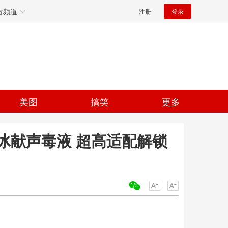
方频道
注册
登录
美图
搞笑
更多
冰献声毒液 超高适配解锁
关键词：