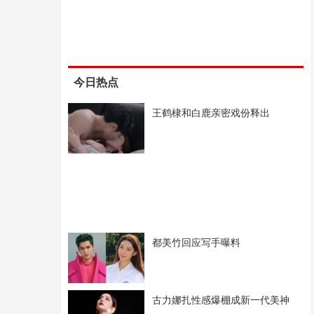
今日热点
王鹤棣和白鹿亲密戏份释出
都美竹回应写手曝料
古力娜扎性感爆棚成新一代美神