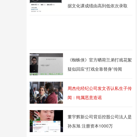
据文化课成绩由高到低依次录取
《蜘蛛侠》官方晒荷兰弟打戏花絮
疑似回应“打戏全靠替身”传闻
周杰伦经纪公司发文否认私生子传
闻：纯属恶意造谣
董宇辉新公司背后控股公司法人是
孙东旭 注册资本1000万