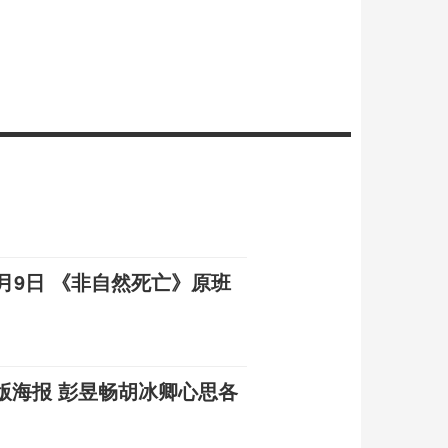
月9日 《非自然死亡》原班
版海报 彭昱畅胡冰卿心思各