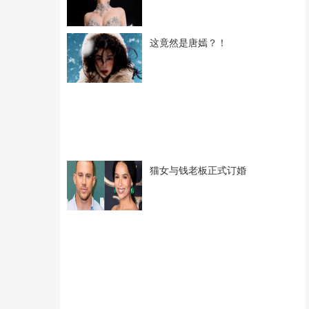
这竟然是唐嫣？！
猫女与钱老板正式订婚