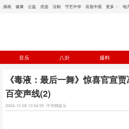
插画
健康
公益
优选
法制
守艺中华
应急中国
更多
地
音乐
八卦
爆料
《毒液：最后一舞》惊喜官宣贾
百变声线(2)
2024-10-08 10:54:55
中华网娱乐