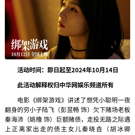
活动时间：即日起至2024年10月14日
此活动解释权归中华网娱乐频道所有
电影《绑架游戏》讲述了想凭小聪明一夜
翻身的穷小子陆飞（彭昱畅 饰）欠下赌场老板
秦海沛（姚橹 饰）巨额赌债，走投无路之际遇
上正离家出走的债主女儿秦晓垚（胡冰卿