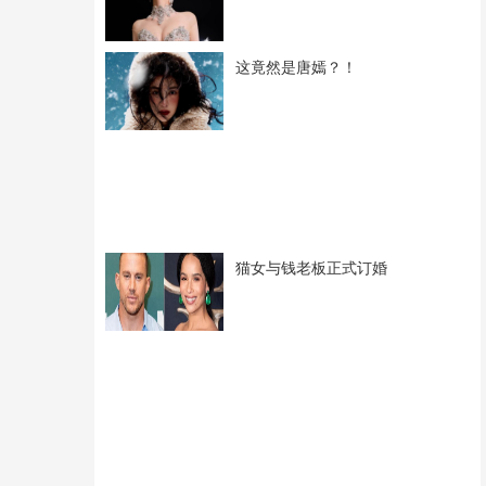
这竟然是唐嫣？！
猫女与钱老板正式订婚