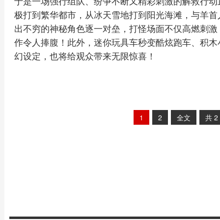
于是一场强行组队、纷争不断又精彩刺激的解救行动
极打到繁华都市，从冰天雪地打到阳光海滩，与羊首
出不穷的神秘角色逐一对垒，打怪场面不仅高燃刺激
作令人捧腹！此外，迷你玩具车秒变酷炫跑车、积木
幻设定，也将给观众带来无限惊喜！
1
2
全文
共
2