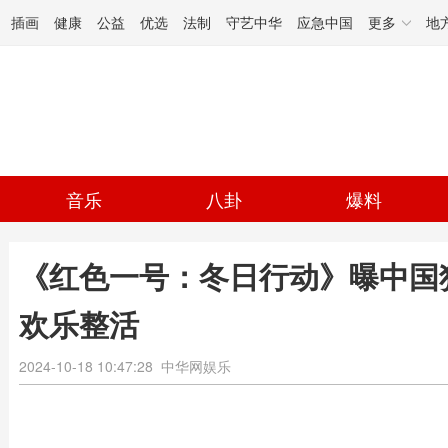
插画
健康
公益
优选
法制
守艺中华
应急中国
更多
地
音乐
八卦
爆料
《红色一号：冬日行动》曝中国
欢乐整活
2024-10-18 10:47:28
中华网娱乐