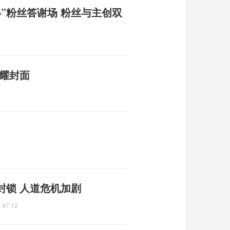
”粉丝答谢场 粉丝与主创双
闪耀封面
封锁 人道危机加剧
:47:12