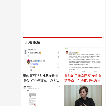
小编推荐
田馥甄否认S.H.E将开演
黄灿灿工作室回应与曾沛
唱会 称不是故意让粉丝失
慈争议：号召能理智发言
望