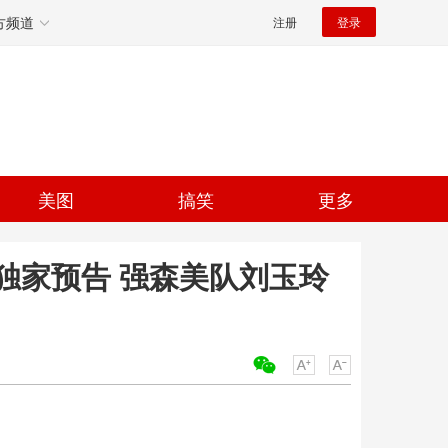
方频道
注册
登录
美图
搞笑
更多
独家预告 强森美队刘玉玲
关键词：