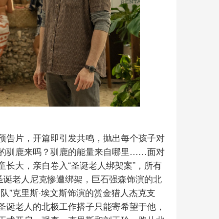
预告片，开篇即引发共鸣，抛出每个孩子对
的驯鹿来吗？驯鹿的能量来自哪里……面对
长大，亲自卷入“圣诞老人绑架案”，所有
圣诞老人尼克惨遭绑架，巨石强森饰演的北
队”克里斯·埃文斯饰演的赏金猎人杰克支
圣诞老人的北极工作搭子只能寄希望于他，