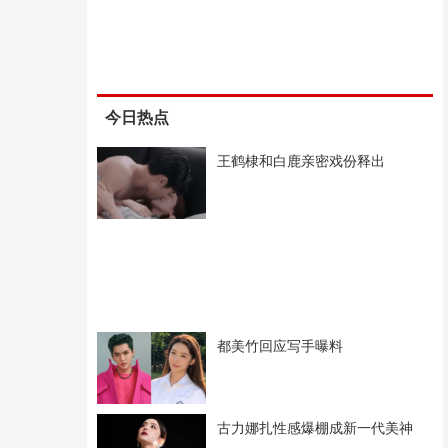
今日热点
王鹤棣和白鹿亲密戏份释出
都美竹回应写手曝料
古力娜扎性感爆棚成新一代美神