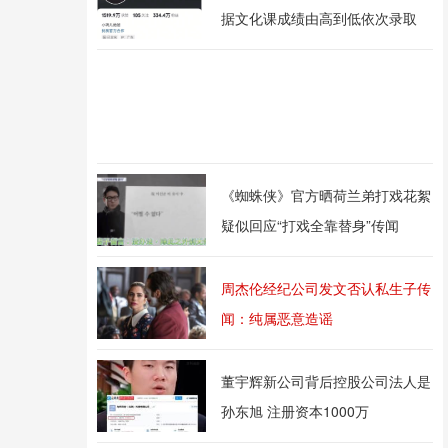
据文化课成绩由高到低依次录取
《蜘蛛侠》官方晒荷兰弟打戏花絮
疑似回应“打戏全靠替身”传闻
周杰伦经纪公司发文否认私生子传
闻：纯属恶意造谣
董宇辉新公司背后控股公司法人是
孙东旭 注册资本1000万