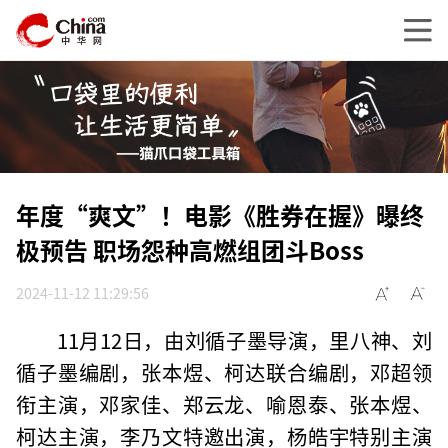
年度“爽文”！电影《胜券在握》曝终
极预告 职场怨种高燃组团斗Boss
2024-11-12 11:29:56
11月12日，由刘循子墨导演，里八神、刘
循子墨编剧，张本煜、柯达联合编剧，邓超领
衔主演，邓家佳、郑云龙、喻恩泰、张本煜、
柯达主演，李乃文特邀出演，杨皓宇特别主演