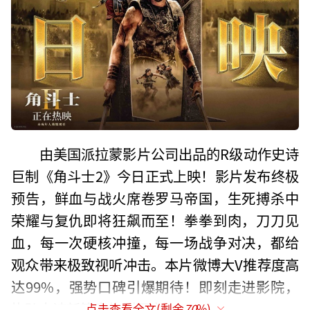
由美国派拉蒙影片公司出品的R级动作史诗
巨制《角斗士2》今日正式上映！影片发布终极
预告，鲜血与战火席卷罗马帝国，生死搏杀中
荣耀与复仇即将狂飙而至！拳拳到肉，刀刀见
血，每一次硬核冲撞，每一场战争对决，都给
观众带来极致视听冲击。本片微博大V推荐度高
达99%，强势口碑引爆期待！即刻走进影院，
恢弘史诗新篇章炸裂开启！
点击查看全文(剩余
70
%)