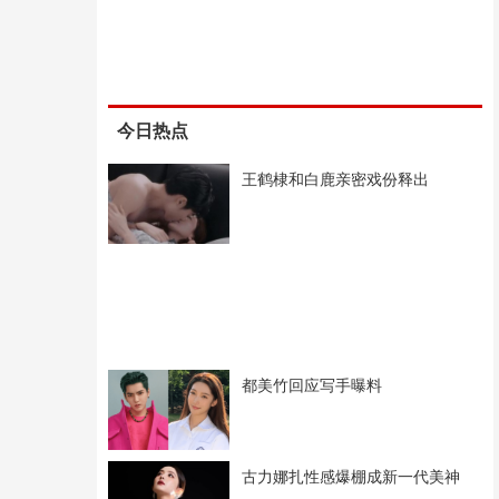
今日热点
王鹤棣和白鹿亲密戏份释出
都美竹回应写手曝料
古力娜扎性感爆棚成新一代美神