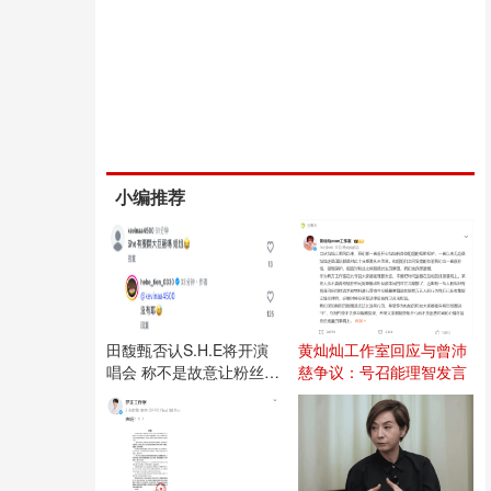
小编推荐
田馥甄否认S.H.E将开演
黄灿灿工作室回应与曾沛
唱会 称不是故意让粉丝失
慈争议：号召能理智发言
望