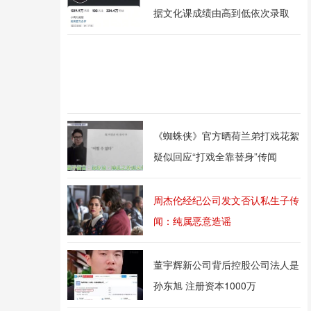
据文化课成绩由高到低依次录取
《蜘蛛侠》官方晒荷兰弟打戏花絮
疑似回应“打戏全靠替身”传闻
周杰伦经纪公司发文否认私生子传
闻：纯属恶意造谣
董宇辉新公司背后控股公司法人是
孙东旭 注册资本1000万