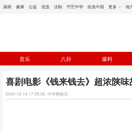
插画
健康
公益
优选
法制
守艺中华
应急中国
更多
地
音乐
八卦
爆料
喜剧电影《钱来钱去》超浓陕味
2024-12-14 17:35:36
中华网娱乐