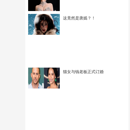
这竟然是唐嫣？！
猫女与钱老板正式订婚