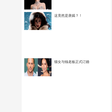
这竟然是唐嫣？！
猫女与钱老板正式订婚