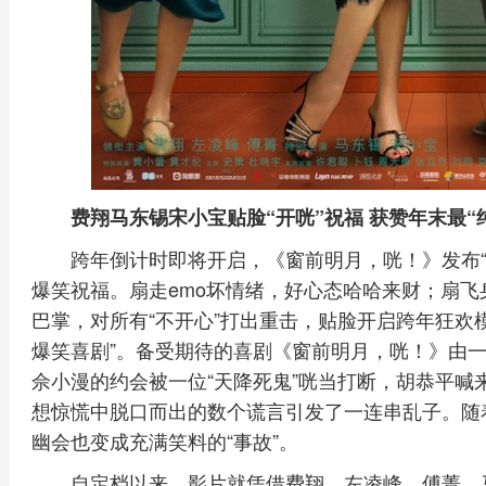
费翔马东锡宋小宝贴脸“开咣”祝福 获赞年末最“
跨年倒计时即将开启，《窗前明月，咣！》发布“
爆笑祝福。扇走emo坏情绪，好心态哈哈来财；扇
巴掌，对所有“不开心”打出重击，贴脸开启跨年狂欢模
爆笑喜剧”。备受期待的喜剧《窗前明月，咣！》由
佘小漫的约会被一位“天降死鬼”咣当打断，胡恭平喊
想惊慌中脱口而出的数个谎言引发了一连串乱子。随着
幽会也变成充满笑料的“事故”。
自定档以来，影片就凭借费翔、左凌峰、傅菁、