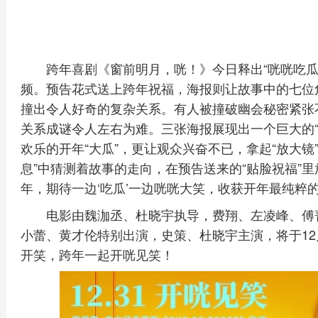
跨年喜剧《窗前明月，咣！》今日释出“咣咣吃瓜”
频。预告花式送上跨年祝福，海报则让故事中的七位
撞出令人好奇的复杂关系。有人被撞破幽会秘密紧张
关系成谜令人左右为难。三张海报展现出一个巨大的“
欢乐的开年“大瓜”，更让观众兴奋不已，拿起“放大镜
息”中猜测着故事的走向，在预告送来的“贴脸祝福”
年，期待一边‘吃瓜’一边咣咣大笑，收获开年最纯粹的
电影由魏泇丞、杜晓宇执导，费翔、左凌峰、傅
小蕾、黄才伦特别出演，史策、杜晓宇主演，将于12
开笑，跨年一起开咣见笑！