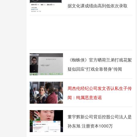
据文化课成绩由高到低依次录取
《蜘蛛侠》官方晒荷兰弟打戏花絮
疑似回应“打戏全靠替身”传闻
周杰伦经纪公司发文否认私生子传
闻：纯属恶意造谣
董宇辉新公司背后控股公司法人是
孙东旭 注册资本1000万