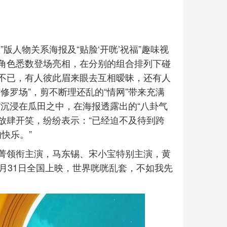
版人物关系海报及“贴脸‘开咣’祝福”趣味视
角色悉数登场亮相，在分别的组合排列下碰
不已，有人彼此眉来眼去互相暧昧，还有人
修罗场”，剪不断理还乱的“情网”带来充满
”沉浸在瓜田之中，在海报透露出的“八卦气
里放肆开笑，纷纷表示：“已经迫不及待到跨
快乐。”
菁领衔主演，马东锡、宋小宝特别主演，黄
月31日全国上映，世界咣咣乱套，不如我先