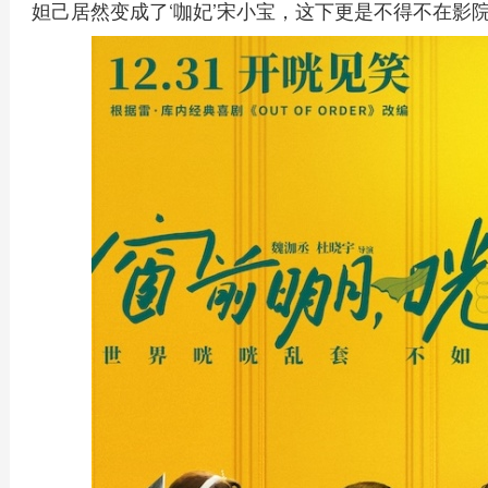
妲己居然变成了‘咖妃’宋小宝，这下更是不得不在影院