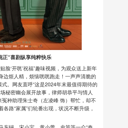
纯正”喜剧纵享纯粹快乐
贴脸‘开咣’祝福”趣味视频，为观众送上新年
飞身边烦人精，烦恼咣咣跑走！一声声清脆的
式。网友直呼“这是2024年末最值得期待的
一场秘密幽会展开故事，律师胡恭平与情人
来冤种助理朱士奇（左凌峰 饰）帮忙，却不
各路“家属”们轮番出现，状况不断升级，
马东锡、宋小宝、黄小蕾、史策等一众“奇