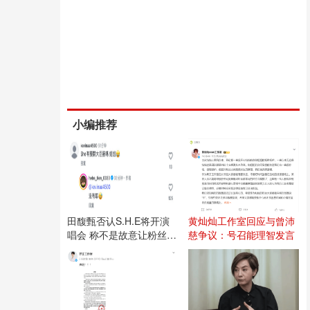
小编推荐
田馥甄否认S.H.E将开演
黄灿灿工作室回应与曾沛
唱会 称不是故意让粉丝失
慈争议：号召能理智发言
望