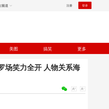
方频道
注册
登录
美图
搞笑
更多
罗场笑力全开 人物关系海
关键词：