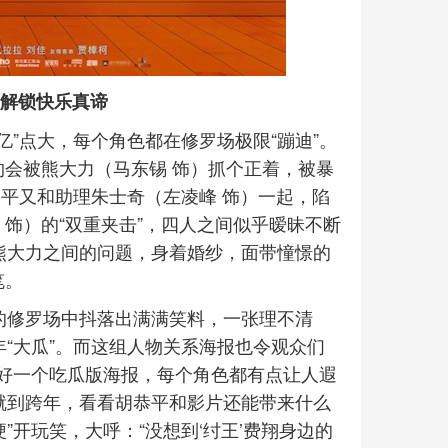
界解锁快乐真谛
亿”点大，每个角色都在修罗场极限“蹦迪”。
约会被熊大力（马东锡 饰）抓个正着，被暴
恭平又和助理朱士奇（左凌峰 饰）一起，陷
 饰）的“双重夹击”，四人之间似乎暧昧不断
熊大力之间的问题，身着婚纱，面带憧憬的
笔。
的修罗场中抖落出满满笑料，一张理不清
年“大瓜”。而这组人物关系海报也令观众们
“好一个吃瓜版海报，每个角色都有点让人遐
就到跨年，看看胡恭平和影片还能带来什么
”开玩笑，大呼：“没想到‘纣王’费翔身边的