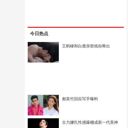
今日热点
王鹤棣和白鹿亲密戏份释出
都美竹回应写手曝料
古力娜扎性感爆棚成新一代美神