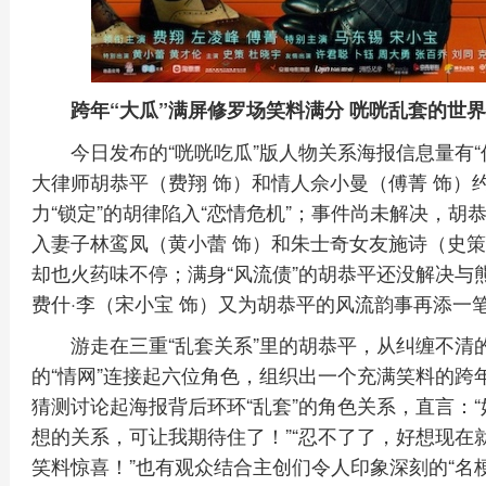
跨年“大瓜”满屏修罗场笑料满分 咣咣乱套的世
今日发布的“咣咣吃瓜”版人物关系海报信息量有“
大律师胡恭平（费翔 饰）和情人佘小曼（傅菁 饰）
力“锁定”的胡律陷入“恋情危机”；事件尚未解决，胡
入妻子林鸾凤（黄小蕾 饰）和朱士奇女友施诗（史策
却也火药味不停；满身“风流债”的胡恭平还没解决与
费什·李（宋小宝 饰）又为胡恭平的风流韵事再添一
游走在三重“乱套关系”里的胡恭平，从纠缠不清
的“情网”连接起六位角色，组织出一个充满笑料的跨
猜测讨论起海报背后环环“乱套”的角色关系，直言：
想的关系，可让我期待住了！”“忍不了了，好想现在
笑料惊喜！”也有观众结合主创们令人印象深刻的“名梗