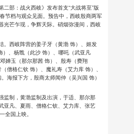
第二部：战火西岐》发布首支“大战将至”版
，春节档与观众见面。预告中，西岐殷商两军
器光芒乍现，争辉天际。硝烟弥漫间，西岐
结。西岐阵营的姜子牙（黄渤 饰）、姬发
 饰）、杨戬（此沙 饰）、哪吒（武亚凡
邓婵玉（那尔那茜 饰）、殷寿（费翔
青（僧格仁钦 饰）、魔礼寿（艾力库 饰）、
汹。海报下方，殷商太师闻仲（吴兴国 饰）
强监制，黄渤监制及出演，于适、那尔那
武亚凡、夏雨、僧格仁钦、艾力库、张艺
初一全国上映。