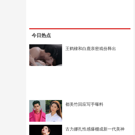
今日热点
王鹤棣和白鹿亲密戏份释出
都美竹回应写手曝料
古力娜扎性感爆棚成新一代美神