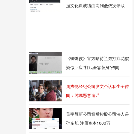
据文化课成绩由高到低依次录取
《蜘蛛侠》官方晒荷兰弟打戏花絮
疑似回应“打戏全靠替身”传闻
周杰伦经纪公司发文否认私生子传
闻：纯属恶意造谣
董宇辉新公司背后控股公司法人是
孙东旭 注册资本1000万