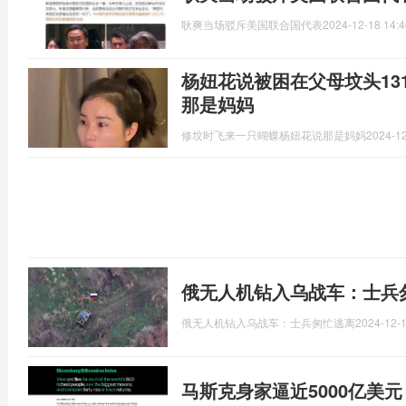
耿爽当场驳斥美国联合国代表
2024-12-18 14:4
杨妞花说被困在父母坟头13
那是妈妈
修坟时飞来一只蝴蝶杨妞花说那是妈妈
2024-12
俄无人机钻入乌战车：士兵
俄无人机钻入乌战车：士兵匆忙逃离
2024-12-1
马斯克身家逼近5000亿美