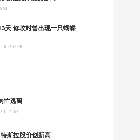
6:03
13天 修坟时曾出现一只蝴蝶
-18 15:14:45
匆忙逃离
8 15:21:52
元 特斯拉股价创新高