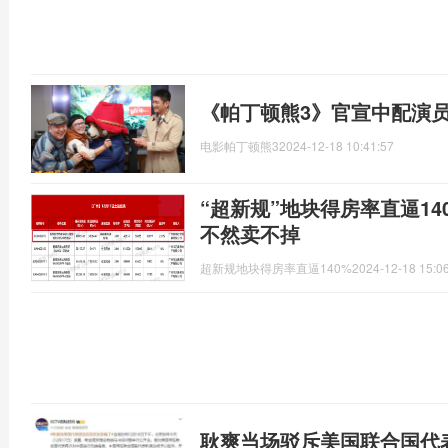
《帕丁顿熊3》官宣中配演
电影帕丁顿熊3
2024-12-18 10:41:57
“超新规”地块得房率直逼1
不然卖不掉
超新规地块得房率直逼140%
2024-12-18 15:0
耿爽当场驳斥美国联合国代