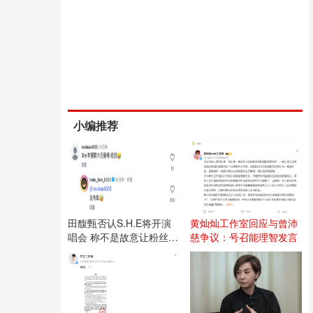
小编推荐
田馥甄否认S.H.E将开演
黄灿灿工作室回应与曾沛
唱会 称不是故意让粉丝失
慈争议：号召能理智发言
望