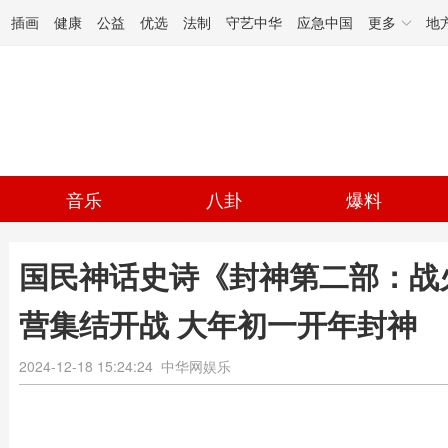
插画
健康
公益
优选
法制
守艺中华
应急中国
更多
地
音乐
八卦
爆料
国民神话史诗《封神第二部：战
营集结开战 大年初一开年封神
2024-12-18 15:24:24
中华网娱乐