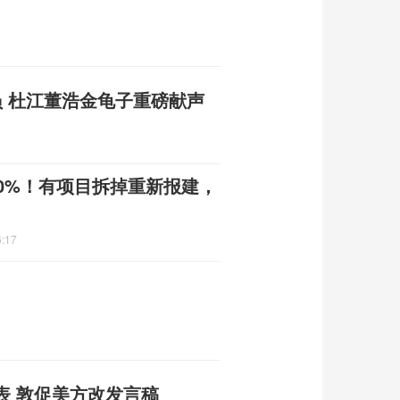
员 杜江董浩金龟子重磅献声
40%！有项目拆掉重新报建，
6:17
表 敦促美方改发言稿