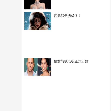
这竟然是唐嫣？！
猫女与钱老板正式订婚