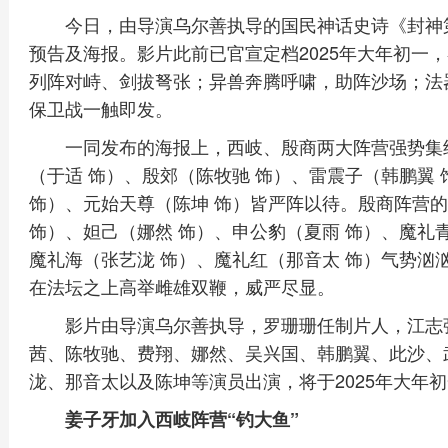
今日，由导演乌尔善执导的国民神话史诗《封神
预告及海报。影片此前已官宣定档2025年大年初一
列阵对峙、剑拔弩张；异兽奔腾呼啸，助阵沙场；法
保卫战一触即发。
一同发布的海报上，西岐、殷商两大阵营强势集
（于适 饰）、殷郊（陈牧驰 饰）、雷震子（韩鹏翼
饰）、元始天尊（陈坤 饰）皆严阵以待。殷商阵营的
饰）、妲己（娜然 饰）、申公豹（夏雨 饰）、魔礼
魔礼海（张艺泷 饰）、魔礼红（那音太 饰）气势汹
在法坛之上高举雌雄双鞭，威严尽显。
影片由导演乌尔善执导，罗珊珊任制片人，江志
茜、陈牧驰、费翔、娜然、吴兴国、韩鹏翼、此沙、
泷、那音太以及陈坤等演员出演，将于2025年大年
姜子牙加入西岐阵营“钓大鱼”