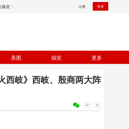
方频道
注册
登录
美图
搞笑
更多
火西岐》西岐、殷商两大阵
关键词：