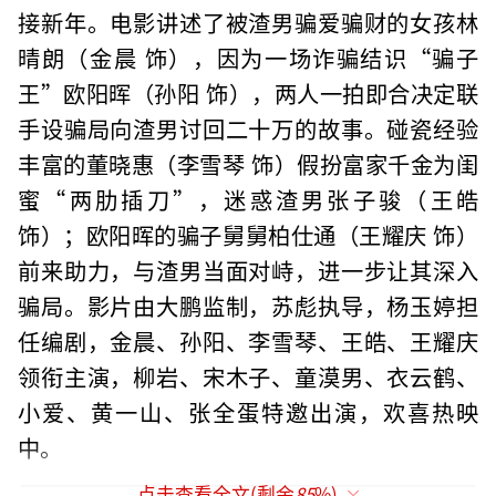
接新年。电影讲述了被渣男骗爱骗财的女孩林
晴朗（金晨 饰），因为一场诈骗结识“骗子
王”欧阳晖（孙阳 饰），两人一拍即合决定联
手设骗局向渣男讨回二十万的故事。碰瓷经验
丰富的董晓惠（李雪琴 饰）假扮富家千金为闺
蜜“两肋插刀”，迷惑渣男张子骏（王皓
饰）；欧阳晖的骗子舅舅柏仕通（王耀庆 饰）
前来助力，与渣男当面对峙，进一步让其深入
骗局。影片由大鹏监制，苏彪执导，杨玉婷担
任编剧，金晨、孙阳、李雪琴、王皓、王耀庆
领衔主演，柳岩、宋木子、童漠男、衣云鹤、
小爱、黄一山、张全蛋特邀出演，欢喜热映
中。
点击查看全文(剩余
85
%)