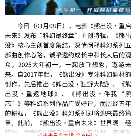
今日（01月08日），电影《熊出没·重启
未来》发布“科幻最终章”主创特辑，《熊出
没》核心主创首度集结，深情阐释科幻系列五
部曲创作心路，诚挚邀约成长中和长大后的观
众，2025大年初一，一起放飞想象，遨游未
来。自2017年起，《熊出没》专注科幻题材的
创作，先后推出《熊出没·狂野大陆》、《熊
出没·重返地球》、《熊出没·伴我“熊
芯”》等科幻系列作品广受好评，而历经五年
的耕耘，《熊出没》科幻系列即将迎来最终篇
章。此前，《熊出没·重启未来》世界观一经
释出，就凭借绚丽且神秘的末日丛林、赛博重
点击查看全文(剩余
80
%)