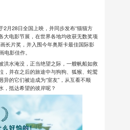
2月28日全国上映，并同步发布“猫猫方
球各大电影节展，在世界各地均收获无数奖项
佳动画长片奖，并入围今年奥斯卡最佳国际影
动画电影佳作。
被洪水淹没，正当绝望之际，一艘帆船如救
拉，并在之后的旅途中与狗狗、狐猴、蛇鹫
异的它们被迫成为“室友”，从互看不顺
水，抵达希望的彼岸呢？