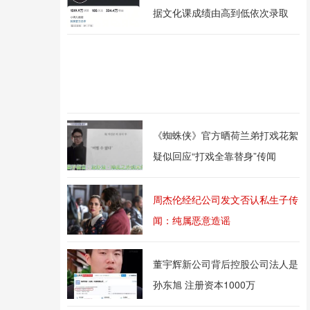
据文化课成绩由高到低依次录取
《蜘蛛侠》官方晒荷兰弟打戏花絮
疑似回应“打戏全靠替身”传闻
周杰伦经纪公司发文否认私生子传
闻：纯属恶意造谣
董宇辉新公司背后控股公司法人是
孙东旭 注册资本1000万