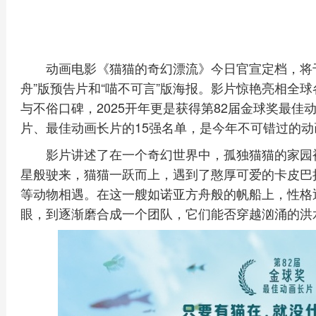
动画电影《猫猫的奇幻漂流》今日官宣定档，将于
舟”版预告片和“喵不可言”版海报。影片惊艳亮相全
与不俗口碑，2025开年更是获得第82届金球奖最
片、最佳动画长片的15强名单，是今年不可错过的
影片讲述了在一个奇幻世界中，孤独猫猫的家园
星般驶来，猫猫一跃而上，遇到了憨厚可爱的卡皮巴
等动物相遇。在这一艘如诺亚方舟般的帆船上，性格迥
眼，到逐渐磨合成一个团队，它们能否穿越汹涌的洪