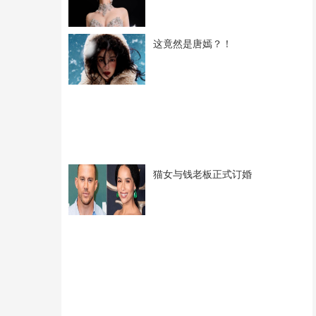
这竟然是唐嫣？！
猫女与钱老板正式订婚