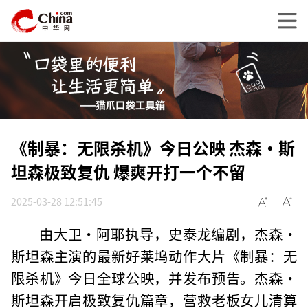
《制暴：无限杀机》今日公映 杰森·斯
坦森极致复仇 爆爽开打一个不留
2025-03-28 12:51:45
由大卫·阿耶执导，史泰龙编剧，杰森·
斯坦森主演的最新好莱坞动作大片《制暴：无
限杀机》今日全球公映，并发布预告。杰森・
斯坦森开启极致复仇篇章，营救老板女儿清算