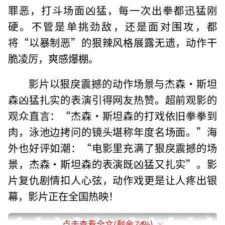
罪恶，打斗场面凶猛，每一次出拳都迅猛刚
硬。不管是单挑劲敌，还是面对围攻，都
将“以暴制恶”的狠辣风格展露无遗，动作干
脆凌厉，爽感爆棚。
影片以狠戾震撼的动作场景与杰森·斯坦
森凶猛扎实的表演引得网友热赞。超前观影的
观众直言：“杰森·斯坦森的打戏依旧拳拳到
肉，泳池边拷问的镜头堪称年度名场面。”海
外也好评如潮：“电影里充满了狠戾震撼的场
景，杰森·斯坦森的表演既凶猛又扎实”。影
片复仇剧情扣人心弦，动作戏更是让人疼出银
幕，影片正在全国热映！
点击查看全文(剩余
74
%)