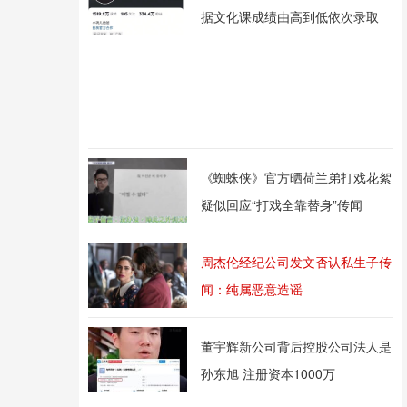
据文化课成绩由高到低依次录取
《蜘蛛侠》官方晒荷兰弟打戏花絮
疑似回应“打戏全靠替身”传闻
周杰伦经纪公司发文否认私生子传
闻：纯属恶意造谣
董宇辉新公司背后控股公司法人是
孙东旭 注册资本1000万