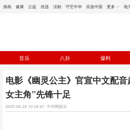
插画
健康
公益
优选
法制
守艺中华
应急中国
更多
地
音乐
八卦
爆料
电影《幽灵公主》官宣中文配音
女主角”先锋十足
2025-04-24 10:24:41
中华网娱乐