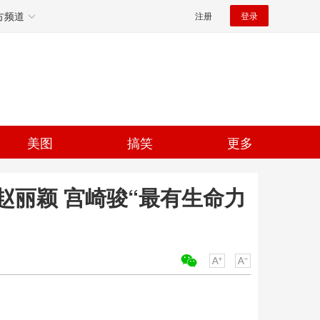
方频道
注册
登录
美图
搞笑
更多
赵丽颖 宫崎骏“最有生命力
关键词：