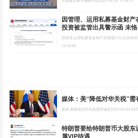
中医建议春天晚睡早起
2025-04-24 10:04:37
因管理、运用私募基金财产
投资被监管出具警示函 未
因管理,运用私募基金财产存违规行为,北京乾
10:04:50
媒体：美“降低对华关税”需
媒体,美降低对华关税需有诚意
2025-04-24 09:
特朗普要给特朗普币大股东设
属VIP待遇