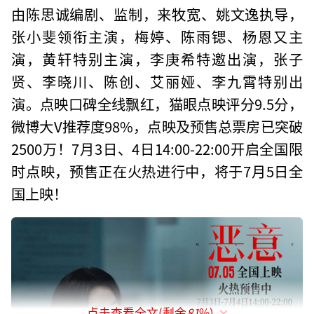
由陈思诚编剧、监制，来牧宽、姚文逸执导，
张小斐领衔主演，梅婷、陈雨锶、杨恩又主
演，黄轩特别主演，李庚希特邀出演，张子
贤、李晓川、陈创、艾丽娅、李九霄特别出
演。点映口碑全线飘红，猫眼点映评分9.5分，
微博大V推荐度98%，点映及预售总票房已突破
2500万！7月3日、4日14:00-22:00开启全国限
时点映，预售正在火热进行中，将于7月5日全
国上映！
点击查看全文(剩余
81
%)