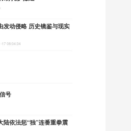
3
由发动侵略 历史镜鉴与现实
-17 08:04:34
的信号
大陆依法惩“独”连番重拳震