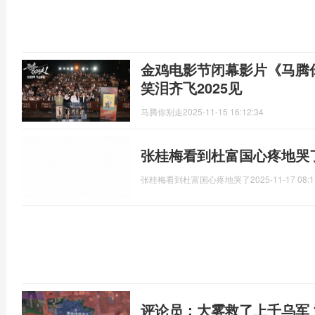
金鸡电影节闭幕影片《马腾
笑泪齐飞2025见
马腾你别走
2025-11-15 16:12:34
张桂梅看到杜富国心疼地哭
张桂梅看到杜富国心疼地哭了
2025-11-17 08:1
评论员：大雾救了上千乌军