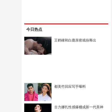
今日热点
王鹤棣和白鹿亲密戏份释出
都美竹回应写手曝料
古力娜扎性感爆棚成新一代美神