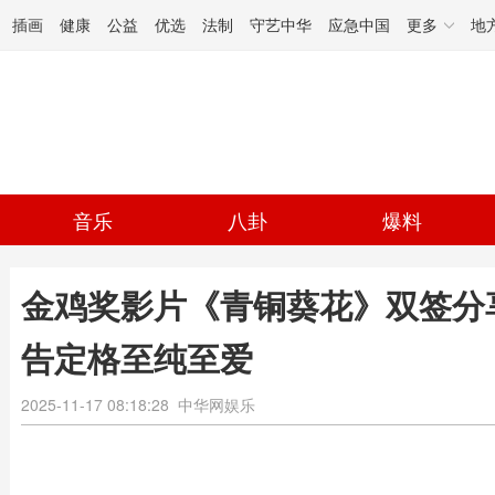
插画
健康
公益
优选
法制
守艺中华
应急中国
更多
地
音乐
八卦
爆料
金鸡奖影片《青铜葵花》双签分
告定格至纯至爱
2025-11-17 08:18:28
中华网娱乐