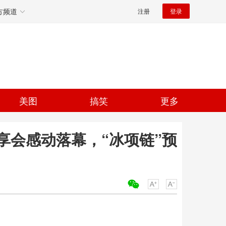
方频道
注册
登录
美图
搞笑
更多
享会感动落幕，“冰项链”预
关键词：