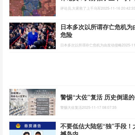
评论员,大雾救了上千乌军
2025-11-16 20:42:3
日本多次以所谓存亡危机为
危险
日本多次以所谓存亡危机为由发动侵略
2025-11
警惕“大佐”复活 历史倒退
警惕大佐复活
2025-11-17 08:07:35
不要低估大陆惩“独”手段！
撼岛内