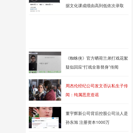
据文化课成绩由高到低依次录取
《蜘蛛侠》官方晒荷兰弟打戏花絮
疑似回应“打戏全靠替身”传闻
周杰伦经纪公司发文否认私生子传
闻：纯属恶意造谣
董宇辉新公司背后控股公司法人是
孙东旭 注册资本1000万