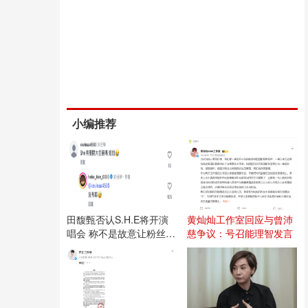
小编推荐
田馥甄否认S.H.E将开演
黄灿灿工作室回应与曾沛
唱会 称不是故意让粉丝失
慈争议：号召能理智发言
望