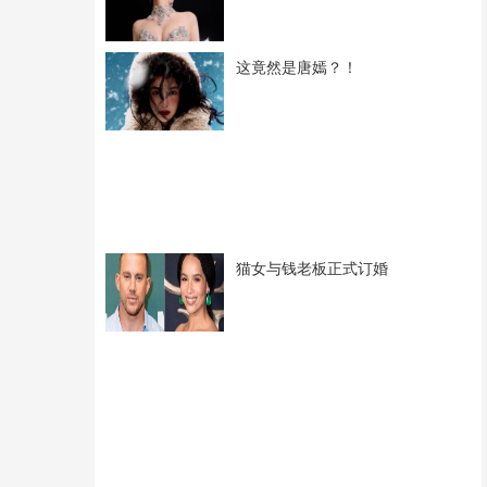
这竟然是唐嫣？！
猫女与钱老板正式订婚