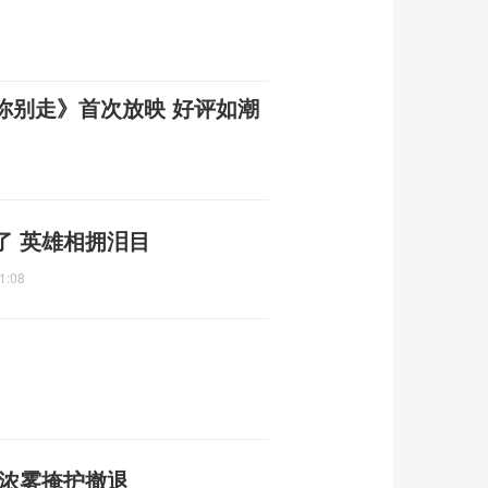
你别走》首次放映 好评如潮
了 英雄相拥泪目
1:08
 浓雾掩护撤退