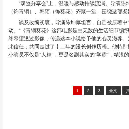
“双签分享会”上，温暖与感动持续流淌。导演
（饰青铜）、韩陌（饰葵花）齐聚一堂，围绕这部凝
谈及改编初衷，导演陈坤厚坦言，自己被原著中
动。“《青铜葵花》这部电影是由无数的生活细节编织
终希望透过影像，传递这本小说给予他的心灵滋养。
此信任，共同走过了十二年的漫长创作历程。他特别
小演员不仅是“人精”，更是名副其实的“学霸”，精
1
2
3
全文