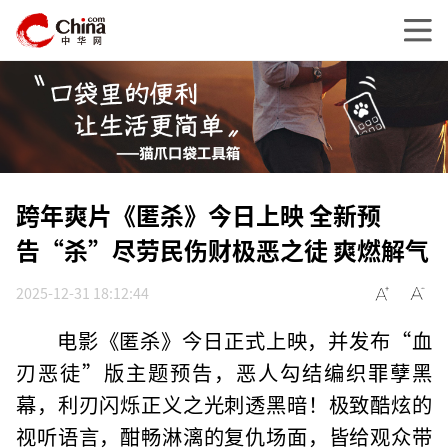
跨年爽片《匿杀》今日上映 全新预
告“杀”尽劳民伤财极恶之徒 爽燃解气
2025-12-31 18:12:44
电影《匿杀》今日正式上映，并发布“血
刃恶徒”版主题预告，恶人勾结编织罪孽黑
幕，利刃闪烁正义之光刺透黑暗！极致酷炫的
视听语言，酣畅淋漓的复仇场面，皆给观众带