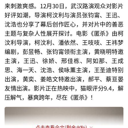
来刺激爽感。12月30日，武汉路演观众对影片
好评如潮，导演柯汶利与演员张钧甯、王迅、
沈浩也分享了幕后创作匠心，并对片中的善恶
主题与复杂人性展开探讨。电影《匿杀》由柯
汶利导演，柯汶利、潘依然、王吱吱、王祎梦
编剧，彭昱畅、张钧甯领衔主演，黄晓明特邀
主演，王迅、徐娇、邢佳栋、阿如那、王成
思、海一天、沈浩、侯咏薰主演，王圣迪特别
出演，黄奕、姜皓文特邀出演，郝平、蔡亘晏
友情出演。影片正在热映中，猫眼评分9.4，解
压解气，暴爽跨年，尽在《匿杀》！
点击查看全文(剩余
90
%)