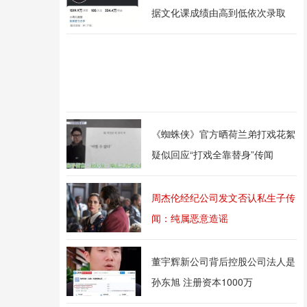
据文化课成绩由高到低依次录取
《蜘蛛侠》官方晒荷兰弟打戏花絮
疑似回应“打戏全靠替身”传闻
周杰伦经纪公司发文否认私生子传
闻：纯属恶意造谣
董宇辉新公司背后控股公司法人是
孙东旭 注册资本1000万