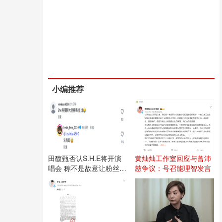
小编推荐
田馥甄否认S.H.E将开演
黄灿灿工作室回应与曾沛
唱会 称不是故意让粉丝失
慈争议：号召能理智发言
望