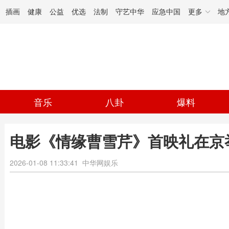
插画
健康
公益
优选
法制
守艺中华
应急中国
更多
地
音乐
八卦
爆料
电影《情缘曹雪芹》首映礼在京
2026-01-08 11:33:41
中华网娱乐