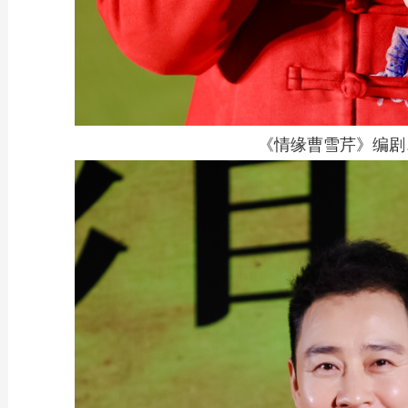
《情缘曹雪芹》编剧