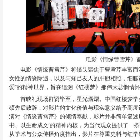
电影《情缘曹雪芹》
电影《情缘曹雪芹》将镜头聚焦于曹雪芹丰富而
女性的情缘际遇，以及与知己友人的肝胆相照，细腻诠
爱”的精神世界，旨在追溯《红楼梦》那伟大悲悯情
首映礼现场群贤毕至，星光熠熠。中国红楼梦学
硕先后致辞，对影片的文化价值与现实意义给予高度
演对《情缘曹雪芹》的倾情奉献，影片并非简单复述
书、以生命成文’的精神内核，为当代观众提供了一条
从学术与公众传播角度指出，影片在尊重史料与红学