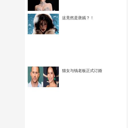
这竟然是唐嫣？！
猫女与钱老板正式订婚