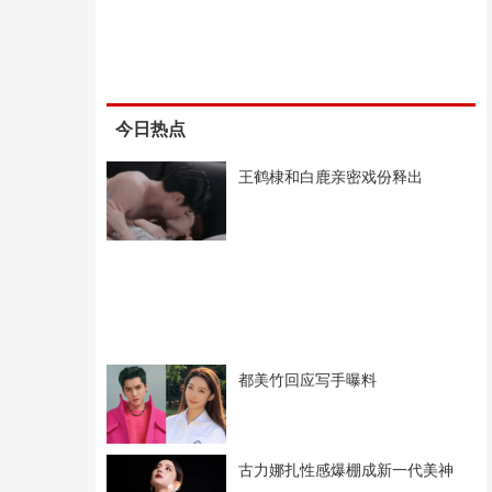
今日热点
王鹤棣和白鹿亲密戏份释出
都美竹回应写手曝料
古力娜扎性感爆棚成新一代美神