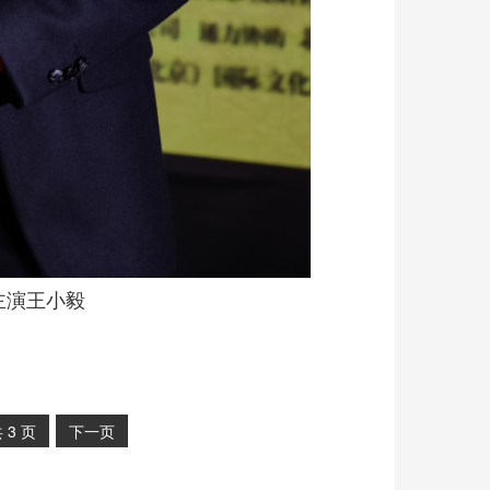
主演王小毅
共
3
页
下一页