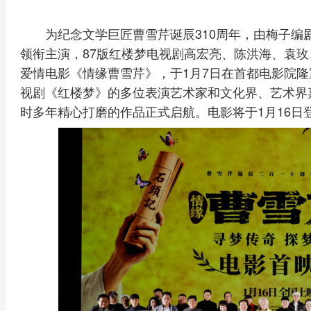
为纪念文学巨匠曹雪芹诞辰310周年，由梅子
领衔主演，87版红楼梦电视剧高宏亮、陈洪海、袁
爱情电影《情缘曹雪芹》，于1月7日在首都电影院隆
视剧《红楼梦》的多位表演艺术家和文化界、艺术界
时多年精心打磨的作品正式启航。电影将于1月16日