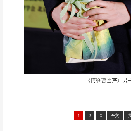
《情缘曹雪芹》男
1
2
3
全文