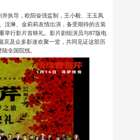
编剧并执导，欧阳奋强监制，王小毅、王玉凤
玫、沈琳、金莉莉友情出演，备受期待的古装
重举行影片首映礼。影片剧组演员与87版电
嘉宾及众多影迷欢聚一堂，共同见证这部历
登陆全国院线。