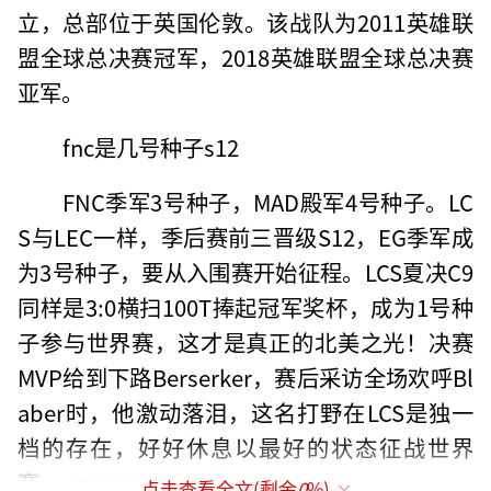
立，总部位于英国伦敦。该战队为2011英雄联
盟全球总决赛冠军，2018英雄联盟全球总决赛
亚军。
fnc是几号种子s12
FNC季军3号种子，MAD殿军4号种子。LC
S与LEC一样，季后赛前三晋级S12，EG季军成
为3号种子，要从入围赛开始征程。LCS夏决C9
同样是3:0横扫100T捧起冠军奖杯，成为1号种
子参与世界赛，这才是真正的北美之光！决赛
MVP给到下路Berserker，赛后采访全场欢呼Bl
aber时，他激动落泪，这名打野在LCS是独一
档的存在，好好休息以最好的状态征战世界
赛。
（责任编辑：乔娇 TT0002）
点击查看全文(剩余
0
%)